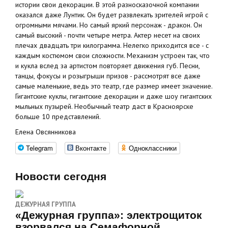
истории свои декорации. В этой разносказочной компании
оказался даже Лунтик. Он будет развлекать зрителей игрой с
огромными мячами. Но самый яркий персонаж - дракон. Он
самый высокий - почти четыре метра. Актер несет на своих
плечах двадцать три килограмма. Нелегко приходится все - с
каждым костюмом свои сложности. Механизм устроен так, что
и кукла вслед за артистом повторяет движения губ. Песни,
танцы, фокусы и розыгрыши призов - рассмотрят все даже
самые маленькие, ведь это театр, где размер имеет значение.
Гигантские куклы, гигантские декорации и даже шоу гигантских
мыльных пузырей. Необычный театр даст в Красноярске
больше 10 представлений.
Елена Овсянникова
Telegram
Вконтакте
Одноклассники
Новости сегодня
ДЕЖУРНАЯ ГРУППА
«Дежурная группа»: электрощиток
взорвался на Семафорной