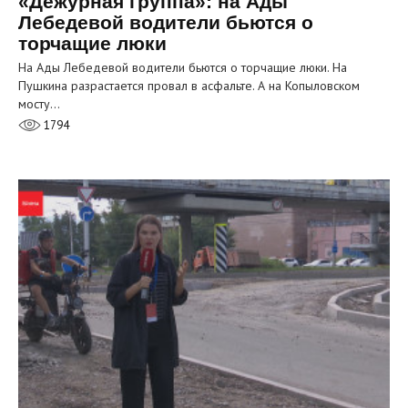
«Дежурная группа»: на Ады
Лебедевой водители бьются о
торчащие люки
На Ады Лебедевой водители бьются о торчащие люки. На
Пушкина разрастается провал в асфальте. А на Копыловском
мосту…
1794