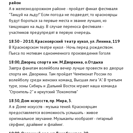
район
А в железнодорожном районе - пройдет финал фестиваля
"Танцуй на льду!" Если погода не подведет, то красноярцы
будут бороться за первые места и звание лучших, из
танцующих на льду. В случае переноса фестиваля -
участников предупредят в первую очередь.
18:30 - 20:10, Красноярский театр кукол, ул. Ленина, 119
В Красноярском театре кукол - Ночь перед рождеством.
Пьеса по мотивам одноименного произведения Гоголя
18:00, Дворец спорта им. М.Дворкина, о.Отдыха
Завтра фанатам волейбола вечер лучше провести во дворце
спорта им. Дворкина. Там пройдет Чемпионат России по
волейболу среди женских команд, Высшая лига "А". В третьем
туре, зоны Сибирь и Дальний Восток играют наша команда
"Строитель-2" и иркутский "Локомотив"
18:30, Дом искусств, пр. Мира, 3.
А в Доме искусств - музыка теней. Красноярцам
предоставляется возможность услышать - живое
оригинальное звучание. Музыканты изобразят - гитарный
сёрфинг, драйвинг и флайинг.