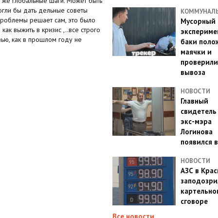
е же глобальные шаги. Может быть
огли бы дать дельные советы
КОММУНАЛ
проблемы решает сам, это было
Мусорный
ак выжить в кризис ,..все строго
эксперимен
вью, как в прошлом году не
баки поло
маячки и
проверили
вывоза
НОВОСТИ
Главный
свидетель
экс-мэра
Логинова
появился в
НОВОСТИ
АЗС в Кра
заподозри
картельно
сговоре
Все новости