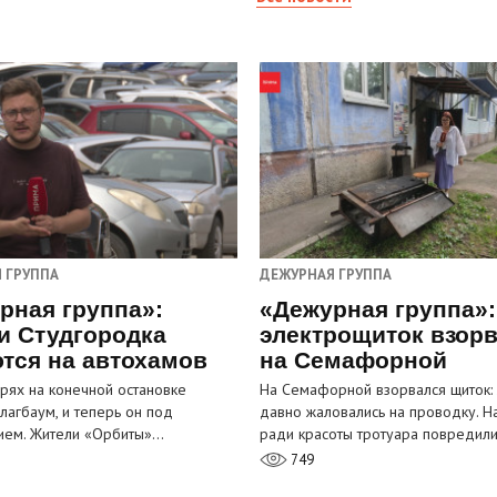
 ГРУППА
ДЕЖУРНАЯ ГРУППА
рная группа»:
«Дежурная группа»:
и Студгородка
электрощиток взор
тся на автохамов
на Семафорной
орях на конечной остановке
На Семафорной взорвался щиток:
лагбаум, и теперь он под
давно жаловались на проводку. Н
ием. Жители «Орбиты»…
ради красоты тротуара повредил
749