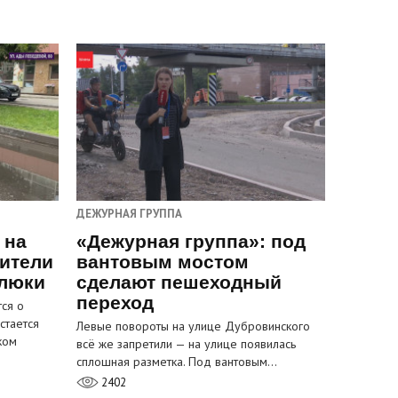
ДЕЖУРНАЯ ГРУППА
 на
«Дежурная группа»: под
ители
вантовым мостом
 люки
сделают пешеходный
переход
ся о
стается
Левые повороты на улице Дубровинского
ком
всё же запретили — на улице появилась
сплошная разметка. Под вантовым…
2402