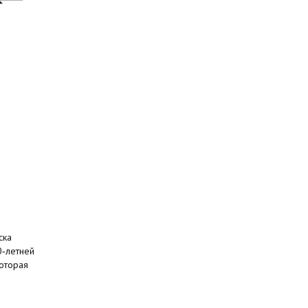
ска
0‑летней
оторая