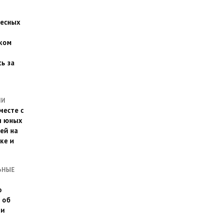
есных
ком
о
ь за
ЛИ
месте с
и юных
ей на
ке и
ЬНЫЕ
о
 об
ии