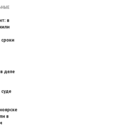
ЬНЫЕ
т: в
жили
 сроки
 в деле
 суде
сноярске
ли в
м