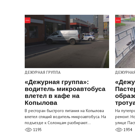
ДЕЖУРНАЯ ГРУППА
ДЕЖУРНАЯ
«Дежурная группа»:
«Дежу
водитель микроавтобуса
Пасте
влетел в кафе на
образ
Копылова
троту
В ресторан быстрого питания на Копылова
На путепр
влетел спящий водитель микроавтобуса. На
ремонт. Н
подъезде к Солонцам разбирают…
улице Пас
1195
1934