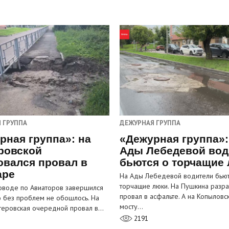
 ГРУППА
ДЕЖУРНАЯ ГРУППА
рная группа»: на
«Дежурная группа»:
ровской
Ады Лебедевой вод
овался провал в
бьются о торчащие
аре
На Ады Лебедевой водители бьют
торчащие люки. На Пушкина разра
оводе по Авиаторов завершился
провал в асфальте. А на Копыловс
о без проблем не обошлось. На
мосту…
теровская очередной провал в…
2191