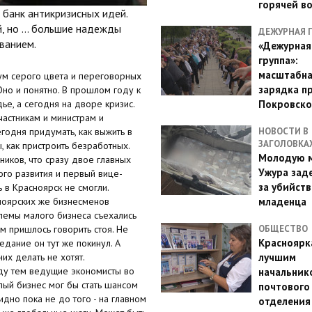
горячей в
 банк антикризисных идей.
, но ... большие надежды
ДЕЖУРНАЯ 
ванием.
«Дежурная
группа»:
масштабн
ум серого цвета и переговорных
зарядка п
Оно и понятно. В прошлом году к
Покровско
е, а сегодня на дворе кризис.
частникам и министрам и
НОВОСТИ В
годня придумать, как выжить в
ЗАГОЛОВКА
, как пристроить безработных.
Молодую м
иков, что сразу двое главных
Ужура зад
го развития и первый вице-
за убийств
 в Красноярск не смогли.
младенца
сноярских же бизнесменов
лемы малого бизнеса съехались
ОБЩЕСТВО
ом пришлось говорить стоя. Не
Красноярк
дание он тут же покинул. А
лучшим
их делать не хотят.
ду тем ведущие экономисты во
начальник
ый бизнес мог бы стать шансом
почтового
дно пока не до того - на главном
отделения