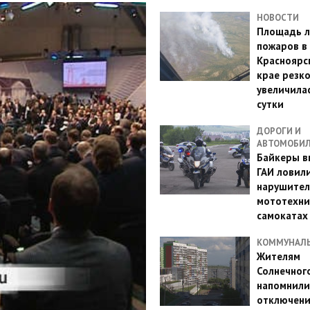
НОВОСТИ
Площадь л
пожаров в
Красноярс
крае резк
увеличилас
сутки
ДОРОГИ И
АВТОМОБИ
Байкеры в
ГАИ ловил
нарушител
мототехни
самокатах
КОММУНАЛ
Жителям
Солнечног
напомнили
отключен