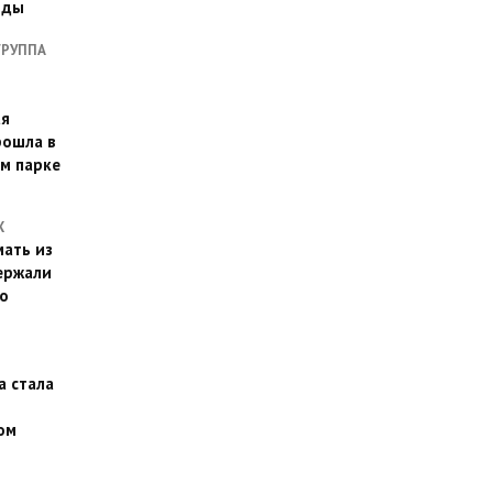
оды
ГРУППА
ая
рошла в
м парке
Х
ать из
ержали
о
а стала
ом