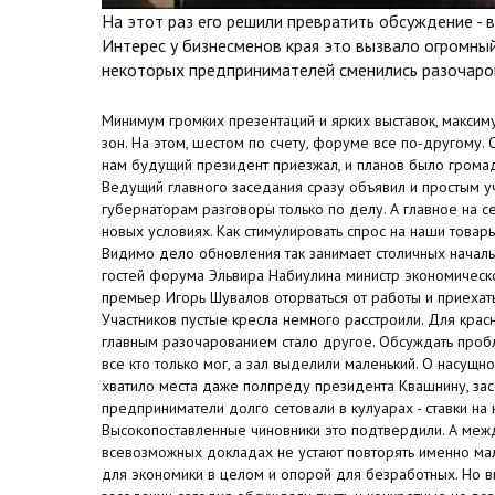
На этот раз его решили превратить обсуждение - в
Интерес у бизнесменов края это вызвало огромный
некоторых предпринимателей сменились разочаро
Минимум громких презентаций и ярких выставок, максим
зон. На этом, шестом по счету, форуме все по-другому. 
нам будущий президент приезжал, и планов было громадь
Ведущий главного заседания сразу объявил и простым у
губернаторам разговоры только по делу. А главное на се
новых условиях. Как стимулировать спрос на наши товары
Видимо дело обновления так занимает столичных начальн
гостей форума Эльвира Набиулина министр экономическо
премьер Игорь Шувалов оторваться от работы и приехать
Участников пустые кресла немного расстроили. Для кра
главным разочарованием стало другое. Обсуждать проб
все кто только мог, а зал выделили маленький. О насущн
хватило места даже полпреду президента Квашнину, засе
предприниматели долго сетовали в кулуарах - ставки на н
Высокопоставленные чиновники это подтвердили. А меж
всевозможных докладах не устают повторять именно мал
для экономики в целом и опорой для безработных. Но ви