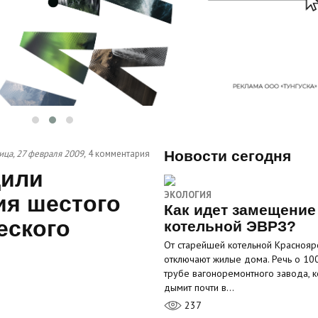
ица, 27 февраля 2009,
4 комментария
Новости сегодня
дили
ЭКОЛОГИЯ
ия шестого
Как идет замещение
еского
котельной ЭВРЗ?
От старейшей котельной Краснояр
отключают жилые дома. Речь о 10
трубе вагоноремонтного завода, к
дымит почти в…
237