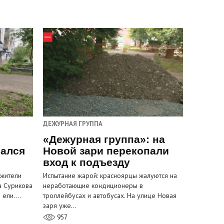
ДЕЖУРНАЯ ГРУППА
«Дежурная группа»: на
вался
Новой зари перекопали
вход к подъезду
 жители
Испытание жарой: красноярцы жалуются на
а Сурикова
неработающие кондиционеры в
и ели.…
троллейбусах и автобусах. На улице Новая
заря уже…
957