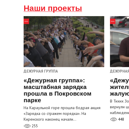
Наши проекты
ДЕЖУРНАЯ ГРУППА
ДЕЖУРНАЯ
«Дежурная группа»:
«Дежу
масштабная зарядка
жител
прошла в Покровском
жалую
парке
В Тихих З
вернули ш
На Караульной горе прошла бодрая акция
наблюден
«Зарядка со стражем порядка». На
Киренского наконец начали…
448
255