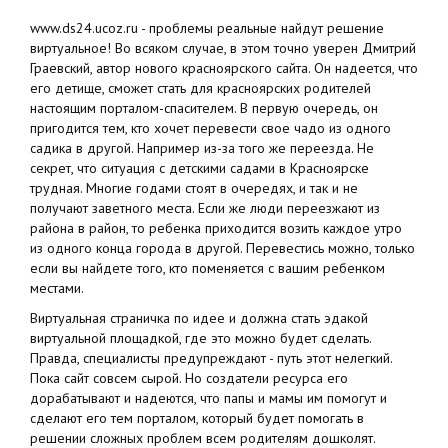
www.ds24.uсoz.ru - проблемы реальные найдут решение
виртуальное! Во всяком случае, в этом точно уверен Дмитрий
Граевский, автор нового красноярского сайта. Он надеется, что
его детище, сможет стать для красноярских родителей
настоящим порталом-спасителем. В первую очередь, он
пригодится тем, кто хочет перевести свое чадо из одного
садика в другой. Например из-за того же переезда. Не
секрет, что ситуация с детскими садами в Красноярске
трудная. Многие годами стоят в очередях, и так и не
получают заветного места. Если же люди переезжают из
района в район, то ребенка приходится возить каждое утро
из одного конца города в другой. Перевестись можно, только
если вы найдете того, кто поменяется с вашим ребенком
местами.
Виртуальная страничка по идее и должна стать эдакой
виртуальной площадкой, где это можно будет сделать.
Правда, специалисты предупреждают - путь этот нелегкий.
Пока сайт совсем сырой. Но создатели ресурса его
дорабатывают и надеются, что папы и мамы им помогут и
сделают его тем порталом, который будет помогать в
решении сложных проблем всем родителям дошколят.