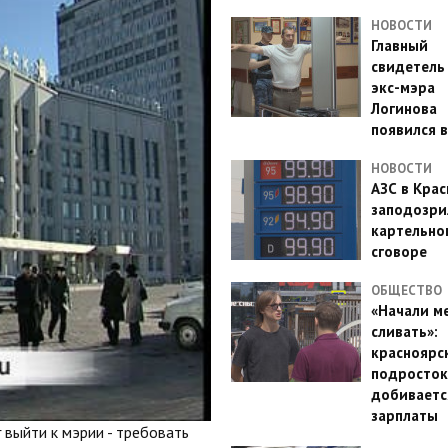
НОВОСТИ
Главный
свидетель
экс-мэра
Логинова
появился в
НОВОСТИ
АЗС в Кра
заподозри
картельно
сговоре
ОБЩЕСТВО
«Начали м
сливать»:
красноярс
подросток
добиваетс
зарплаты
 выйти к мэрии - требовать