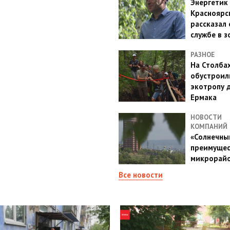
Энергетик
Красноярс
рассказал 
службе в з
РАЗНОЕ
На Столба
обустроил
экотропу 
Ермака
НОВОСТИ
КОМПАНИЙ
«Солнечный
преимущес
микрорай
Все новости