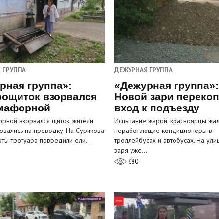
 ГРУППА
ДЕЖУРНАЯ ГРУППА
рная группа»:
«Дежурная группа»:
рощиток взорвался
Новой зари переко
мафорной
вход к подъезду
рной взорвался щиток: жители
Испытание жарой: красноярцы жал
овались на проводку. На Сурикова
неработающие кондиционеры в
оты тротуара повредили ели.…
троллейбусах и автобусах. На ули
заря уже…
680