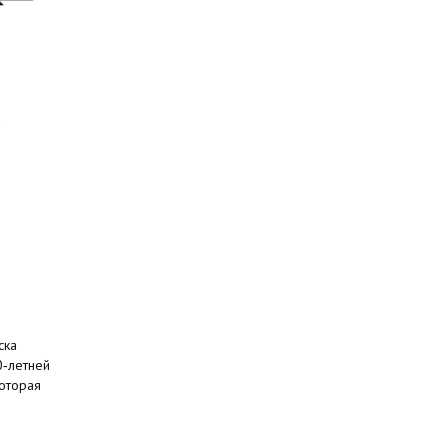
ска
0‑летней
оторая