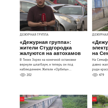
ДЕЖУРНАЯ ГРУППА
ДЕЖУРНАЯ
«Дежурная группа»:
«Дежу
жители Студгородка
элект
жалуются на автохамов
на Се
В Тихих Зорях на конечной остановке
На Семафо
вернули шлагбаум, и теперь он под
давно жал
наблюдением. Жители «Орбиты»…
ради крас
202
479