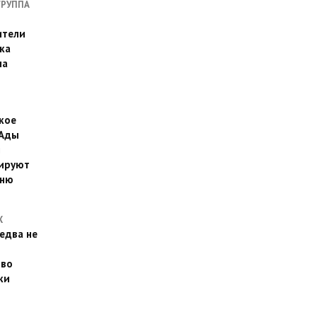
ГРУППА
ители
ка
на
кое
 Ады
й
ируют
йню
Х
едва не
 во
ки