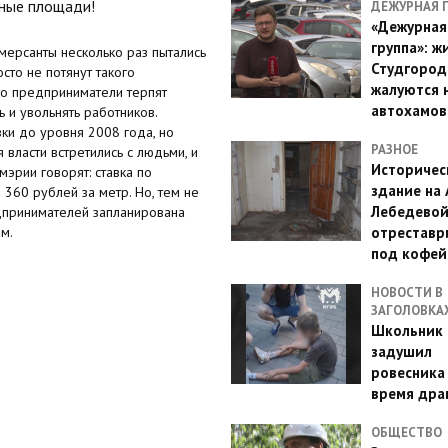
ьные площади!
ДЕЖУРНАЯ 
«Дежурная
группа»: ж
ммерсанты несколько раз пытались
Студгород
сто не потянут такого
жалуются 
то предприниматели терпят
автохамов
 и увольнять работников.
ки до уровня 2008 года, но
РАЗНОЕ
 власти встретились с людьми, и
Историчес
мэрии говорят: ставка по
здание на
360 рублей за метр. Но, тем не
Лебедево
редпринимателей запланирована
отреставр
м.
под кофе
НОВОСТИ В
ЗАГОЛОВКА
Школьник 
задушил
ровесника
время дра
ОБЩЕСТВО