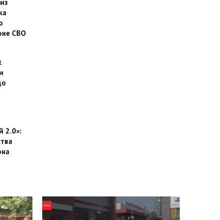
 из
ка
о
оне СВО
х
и
до
 2.0»:
тва
она