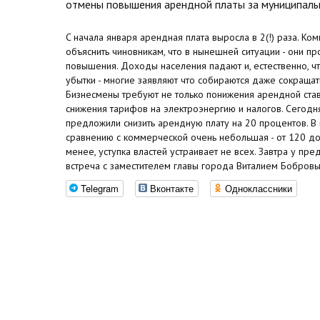
отмены повышения арендной платы за муниципал
C начала января арендная плата выросла в 2(!) раза. Ко
объяснить чиновникам, что в нынешней ситуации - они про
повышения. Доходы населения падают и, естественно, ч
убытки - многие заявляют что собираются даже сокращать
Бизнесмены требуют не только понижения арендной став
снижения тарифов на электроэнергию и налогов. Сегодня
предложили снизить арендную плату на 20 процентов. В 
сравнению с коммерческой очень небольшая - от 120 до 
менее, уступка властей устраивает не всех. Завтра у п
встреча с заместителем главы города Виталием Бобровы
Telegram
Вконтакте
Одноклассники