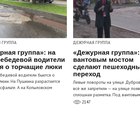
 ГРУППА
ДЕЖУРНАЯ ГРУППА
рная группа»: на
«Дежурная группа»:
ебедевой водители
вантовым мостом
я о торчащие люки
сделают пешеходн
переход
бедевой водители бьются о
люки. На Пушкина разрастается
Левые повороты на улице Дубров
асфальте. А на Копыловском
всё же запретили — на улице появ
сплошная разметка. Под вантовы
2147