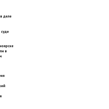
 в деле
 суде
сноярске
ли в
м
еня
кий
я