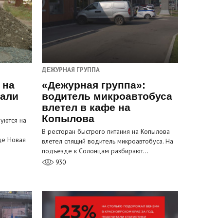
ДЕЖУРНАЯ ГРУППА
 на
«Дежурная группа»:
пали
водитель микроавтобуса
влетел в кафе на
Копылова
уются на
В ресторан быстрого питания на Копылова
це Новая
влетел спящий водитель микроавтобуса. На
подъезде к Солонцам разбирают…
930