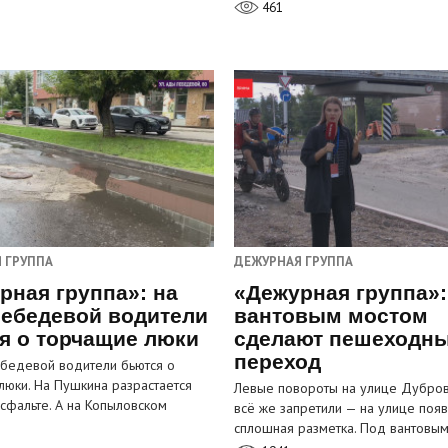
461
 ГРУППА
ДЕЖУРНАЯ ГРУППА
рная группа»: на
«Дежурная группа»:
ебедевой водители
вантовым мостом
я о торчащие люки
сделают пешеходн
переход
бедевой водители бьются о
люки. На Пушкина разрастается
Левые повороты на улице Дубров
асфальте. А на Копыловском
всё же запретили — на улице появ
сплошная разметка. Под вантовы