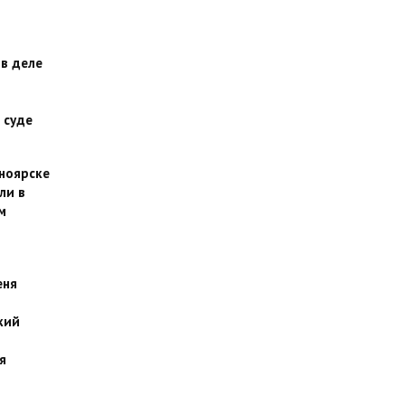
 в деле
 суде
сноярске
ли в
м
еня
кий
я