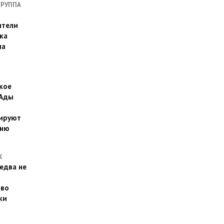
ГРУППА
ители
ка
на
кое
 Ады
й
ируют
йню
Х
едва не
 во
ки