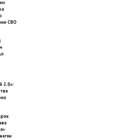
 из
ка
о
оне СВО
х
и
до
 2.0»:
тва
она
срок
ава
я»
нагян