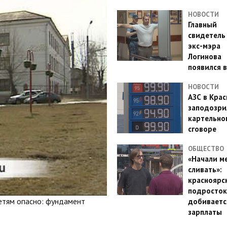
НОВОСТИ
Главный
свидетель
экс-мэра
Логинова
появился в
НОВОСТИ
АЗС в Кра
заподозри
картельно
сговоре
ОБЩЕСТВО
«Начали м
сливать»:
красноярс
подросток
етям опасно: фундамент
добиваетс
зарплаты