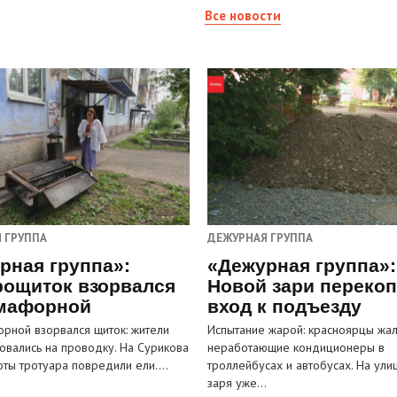
Все новости
 ГРУППА
ДЕЖУРНАЯ ГРУППА
рная группа»:
«Дежурная группа»:
рощиток взорвался
Новой зари переко
мафорной
вход к подъезду
рной взорвался щиток: жители
Испытание жарой: красноярцы жал
овались на проводку. На Сурикова
неработающие кондиционеры в
оты тротуара повредили ели.…
троллейбусах и автобусах. На ули
заря уже…