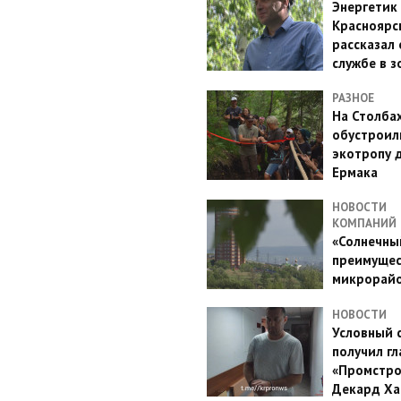
Энергетик
Красноярс
рассказал 
службе в з
РАЗНОЕ
На Столба
обустроил
экотропу 
Ермака
НОВОСТИ
КОМПАНИЙ
«Солнечный
преимущес
микрорай
НОВОСТИ
Условный 
получил гл
«Промстро
Декард Ха