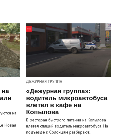
ДЕЖУРНАЯ ГРУППА
 на
«Дежурная группа»:
пали
водитель микроавтобуса
влетел в кафе на
Копылова
уются на
В ресторан быстрого питания на Копылова
це Новая
влетел спящий водитель микроавтобуса. На
подъезде к Солонцам разбирают…