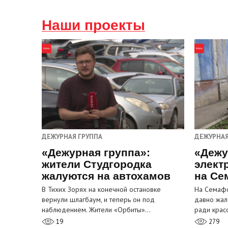
Наши проекты
ДЕЖУРНАЯ ГРУППА
ДЕЖУРНАЯ
«Дежурная группа»:
«Дежу
жители Студгородка
элект
жалуются на автохамов
на Се
В Тихих Зорях на конечной остановке
На Семафо
вернули шлагбаум, и теперь он под
давно жал
наблюдением. Жители «Орбиты»…
ради крас
19
279