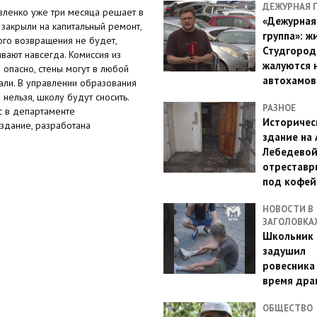
ДЕЖУРНАЯ 
вленко уже три месяца решает в
«Дежурная
закрыли на капитальный ремонт,
группа»: ж
ого возвращения не будет,
Студгород
вают навсегда. Комиссия из
жалуются 
 опасно, стены могут в любой
автохамов
али. В управлении образования
нельзя, школу будут сносить.
РАЗНОЕ
с в департаменте
Историчес
 здание, разработана
здание на
Лебедево
отреставр
под кофе
НОВОСТИ В
ЗАГОЛОВКА
Школьник 
задушил
ровесника
время дра
ОБЩЕСТВО