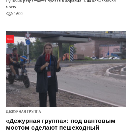
Пушкина разрастается провал в асфальте. А на Копыловском
мосту…
1600
ДЕЖУРНАЯ ГРУППА
«Дежурная группа»: под вантовым
мостом сделают пешеходный