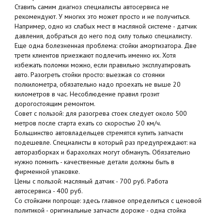
Ставить самим диагноз специалисты автосервиса не
рекомендуют. У многих это может просто и не получиться.
Например, одно из слабых мест в масляной системе - датчик
давления, добраться до него под силу только специалисту.
Еще одна болезненная проблема: стойки амортизатора. Две
трети клиентов приезжают подлечить именно их. Хотя
избежать поломки можно, если правильно эксплуатировать
авто. Разогреть стойки просто: выезжая со стоянки
полкилометра, обязательно надо проехать не выше 20
километров в час. Неcоблюдение правил грозит
дорогостоящим ремонтом.
Совет с пользой: для разогрева стоек следует около 500
метров после старта ехать со скоростью 20 км/ч.
Большинство автовладельцев стремятся купить запчасти
подешевле. Специалисты в который раз предупреждают: на
авторазборках и барахолках могут обмануть. Обязательно
нужно помнить - качественные детали должны быть в
фирменной упаковке.
Цены с пользой: масляный датчик - 700 руб. Работа
автосервиса - 400 руб.
Со стойками попроще: здесь главное определиться с ценовой
политикой - оригинальные запчасти дороже - одна стойка