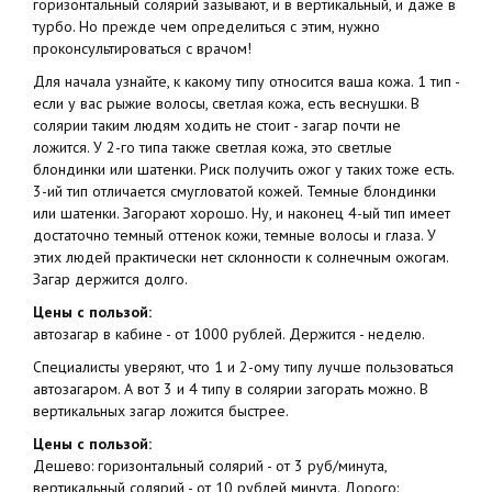
горизонтальный солярий зазывают, и в вертикальный, и даже в
турбо. Но прежде чем определиться с этим, нужно
проконсультироваться с врачом!
Для начала узнайте, к какому типу относится ваша кожа. 1 тип -
если у вас рыжие волосы, светлая кожа, есть веснушки. В
солярии таким людям ходить не стоит - загар почти не
ложится. У 2-го типа также светлая кожа, это светлые
блондинки или шатенки. Риск получить ожог у таких тоже есть.
3-ий тип отличается смугловатой кожей. Темные блондинки
или шатенки. Загорают хорошо. Ну, и наконец 4-ый тип имеет
достаточно темный оттенок кожи, темные волосы и глаза. У
этих людей практически нет склонности к солнечным ожогам.
Загар держится долго.
Цены с пользой:
автозагар в кабине - от 1000 рублей. Держится - неделю.
Специалисты уверяют, что 1 и 2-ому типу лучше пользоваться
автозагаром. А вот 3 и 4 типу в солярии загорать можно. В
вертикальных загар ложится быстрее.
Цены с пользой:
Дешево: горизонтальный солярий - от 3 руб/минута,
вертикальный солярий - от 10 рублей минута. Дорого: