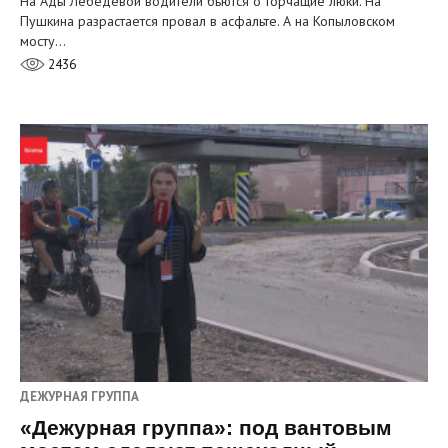
На Ады Лебедевой водители бьются о торчащие люки. На
Пушкина разрастается провал в асфальте. А на Копыловском
мосту…
2436
ДЕЖУРНАЯ ГРУППА
«Дежурная группа»: под вантовым