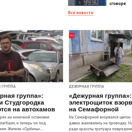
сговоре
Все новости
 ГРУППА
ДЕЖУРНАЯ ГРУППА
рная группа»:
«Дежурная группа»:
и Студгородка
электрощиток взор
тся на автохамов
на Семафорной
орях на конечной остановке
На Семафорной взорвался щиток:
лагбаум, и теперь он под
давно жаловались на проводку. Н
ием. Жители «Орбиты»…
ради красоты тротуара повредил