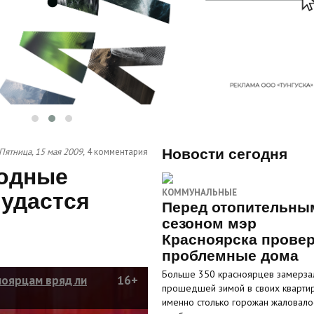
Пятница, 15 мая 2009,
4 комментария
Новости сегодня
ходные
КОММУНАЛЬНЫЕ
 удастся
Перед отопительны
сезоном мэр
Красноярска прове
проблемные дома
Больше 350 красноярцев замерза
ноярцам вряд ли
16+
прошедшей зимой в своих кварти
именно столько горожан жаловало