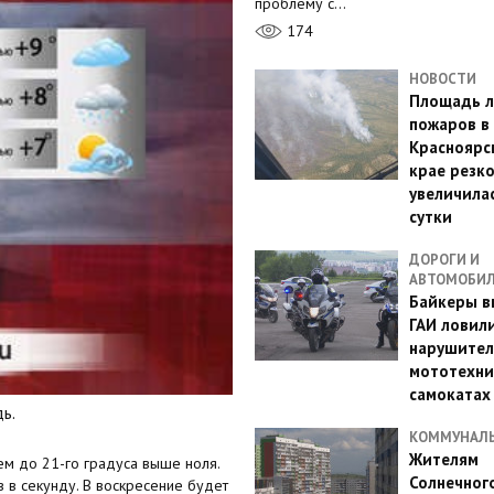
проблему с…
174
НОВОСТИ
Площадь л
пожаров в
Красноярс
крае резк
увеличилас
сутки
ДОРОГИ И
АВТОМОБИ
Байкеры в
ГАИ ловил
нарушител
мототехни
самокатах
ь.
КОММУНАЛ
Жителям
нем до 21-го градуса выше ноля.
Солнечног
 в секунду. В воскресение будет