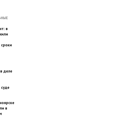
ЬНЫЕ
т: в
жили
 сроки
 в деле
 суде
сноярске
ли в
м