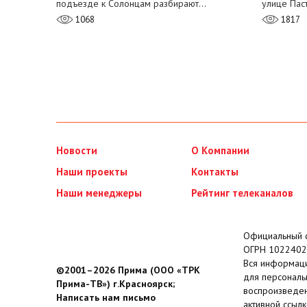
подъезде к Солонцам разбирают…
улице Пас
1068
1817
Новости
О Компании
Наши проекты
Контакты
Наши менеджеры
Рейтинг телеканалов
Официальный с
ОГРН 1022402
Вся информаци
©2001–2026 Прима (ООО «ТРК
для персональ
Прима-ТВ») г.Красноярск;
воспроизведен
Написать нам письмо
активной ссылк