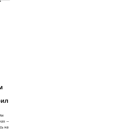
м
рил
ли
рах —
сь на