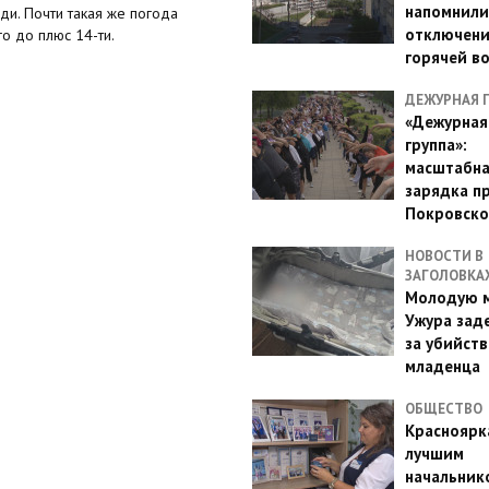
напомнили
и. Почти такая же погода
отключен
о до плюс 14-ти.
горячей в
ДЕЖУРНАЯ 
«Дежурная
группа»:
масштабн
зарядка п
Покровско
НОВОСТИ В
ЗАГОЛОВКА
Молодую м
Ужура зад
за убийств
младенца
ОБЩЕСТВО
Красноярк
лучшим
начальник