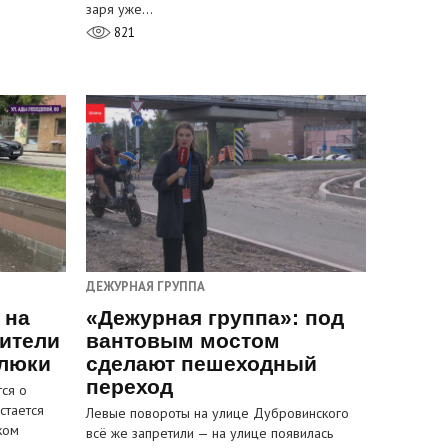
заря уже…
821
ДЕЖУРНАЯ ГРУППА
 на
«Дежурная группа»: под
ители
вантовым мостом
 люки
сделают пешеходный
переход
ся о
стается
Левые повороты на улице Дубровинского
ком
всё же запретили — на улице появилась