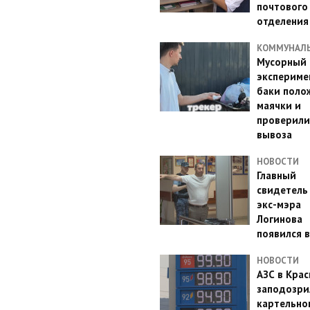
почтового
отделения
КОММУНАЛ
Мусорный
эксперимен
баки поло
маячки и
проверили
вывоза
НОВОСТИ
Главный
свидетель
экс-мэра
Логинова
появился в
НОВОСТИ
АЗС в Кра
заподозри
картельно