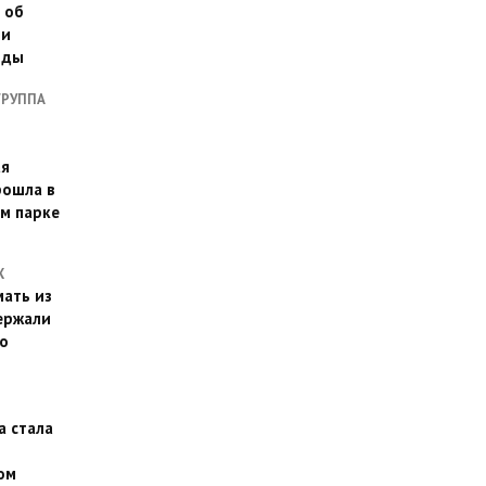
 об
ии
оды
ГРУППА
ая
рошла в
м парке
Х
ать из
ержали
о
а стала
ом