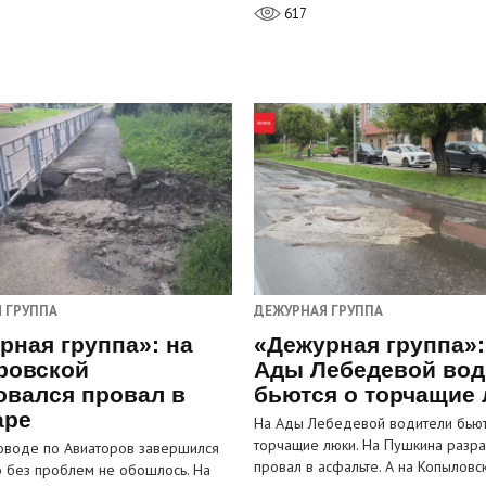
617
 ГРУППА
ДЕЖУРНАЯ ГРУППА
рная группа»: на
«Дежурная группа»:
ровской
Ады Лебедевой вод
овался провал в
бьются о торчащие
аре
На Ады Лебедевой водители бьют
торчащие люки. На Пушкина разра
оводе по Авиаторов завершился
провал в асфальте. А на Копыловс
о без проблем не обошлось. На