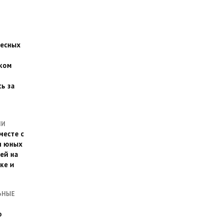
есных
ком
о
ь за
ЛИ
месте с
и юных
ей на
ке и
ЬНЫЕ
о