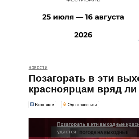
НОВОСТИ
Позагорать в эти вы
красноярцам вряд ли
Вконтакте
Одноклассники
Позагорать в эти выходные крас
удастся