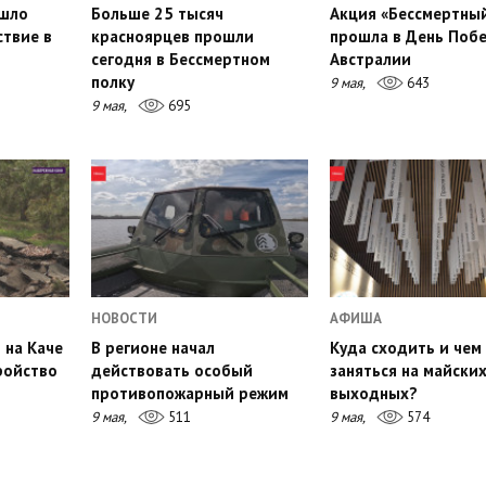
ошло
Больше 25 тысяч
Акция «Бессмертный
твие в
красноярцев прошли
прошла в День Побе
сегодня в Бессмертном
Австралии
полку
9 мая,
643
9 мая,
695
НОВОСТИ
АФИША
 на Каче
В регионе начал
Куда сходить и чем
ройство
действовать особый
заняться на майски
противопожарный режим
выходных?
9 мая,
511
9 мая,
574