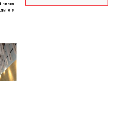
 полк»
ды и в
х