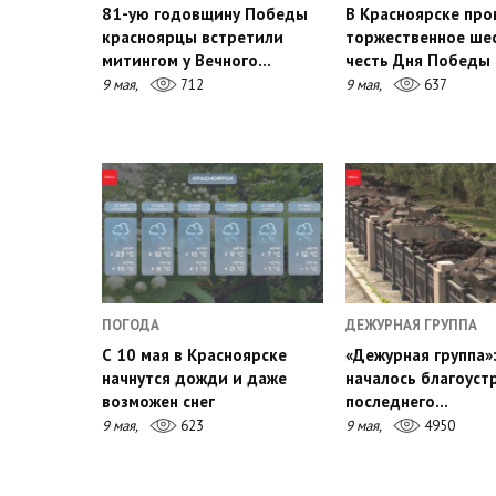
81-ую годовщину Победы
В Красноярске пр
красноярцы встретили
торжественное шес
митингом у Вечного…
честь Дня Победы
9 мая,
712
9 мая,
637
ПОГОДА
ДЕЖУРНАЯ ГРУППА
С 10 мая в Красноярске
«Дежурная группа»:
начнутся дожди и даже
началось благоуст
возможен снег
последнего…
9 мая,
623
9 мая,
4950