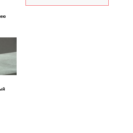
сею
ный