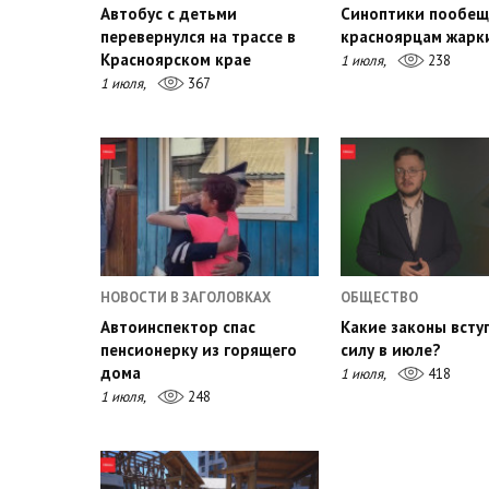
Автобус с детьми
Синоптики пообещ
перевернулся на трассе в
красноярцам жарк
Красноярском крае
1 июля,
238
1 июля,
367
НОВОСТИ В ЗАГОЛОВКАХ
ОБЩЕСТВО
Автоинспектор спас
Какие законы всту
пенсионерку из горящего
силу в июле?
дома
1 июля,
418
1 июля,
248