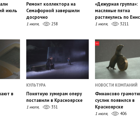
али
Ремонт коллектора на
«Дежурная группа»:
ий июль
Семафорной завершили
масляные пятна
досрочно
растянулись по Ени
1 июля,
258
1 июля,
3211
КУЛЬТУРА
НОВОСТИ КОМПАНИЙ
пают в
Понятную зумерам оперу
Финансово грамот
поставили в Красноярске
суслик появился в
Красноярске
1 июля,
351
1 июля,
406