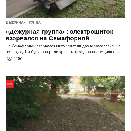
ДЕЖУРНАЯ ГРУППА
«Дежурная группа»: электрощиток
взорвался на Семафорной
На Семафорной взорвался щиток: жители давно жаловались на
проводку. На Сурикова ради красоты тротуара повредили ели.…
1186