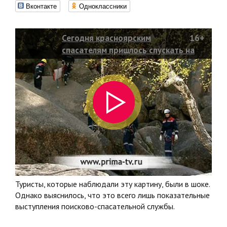
Вконтакте
Одноклассники
Сегодня красноярским
16+
спасателям пришлось спускать на
носилках с одной из скал в
заповеднике «Столбы»
пострадавшего
Туристы, которые наблюдали эту картину, были в шоке.
Однако выяснилось, что это всего лишь показательные
выступления поисково-спасательной службы.