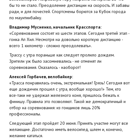
бы то ни стало. Преодоление дистанции на скорость. И забавы
ради, и для почестей. Спортсмены борются за Кубок города
по маунтинбайку.
Владимир Мусиенко, начальник Красспорта:
«Соревнования состоят из шести этапов. Сегодня третий этап -
гонка Ап Хил. Несмотря на довольно короткую дистанцию -
всего 1 километр - сложно преодолевать».
Трассу с утра пораньше как следует пролило дождем.
Зрители уж было засомневались - не отменят ли
соревнования. Оказалось - наоборот!
Алексей Горбачев, велобайкер:
«Трасса понравилась очень, экстремальная! Грязь! Сегодня вот
еще дождичек прошел с утра, вообще хорошо!» Тем, кто
все-таки не удержал железного коня, пришлось бежать к
финишу. Правила это позволяют. Такой же демократичный и
отбор на соревнования: из гонщиков лишь 20%
профессионалы.
Следующий этап пройдет 20 июня. Принять участие могут все
желающие. Достаточно иметь велосипед, шлем и, конечно,
желание кататься.