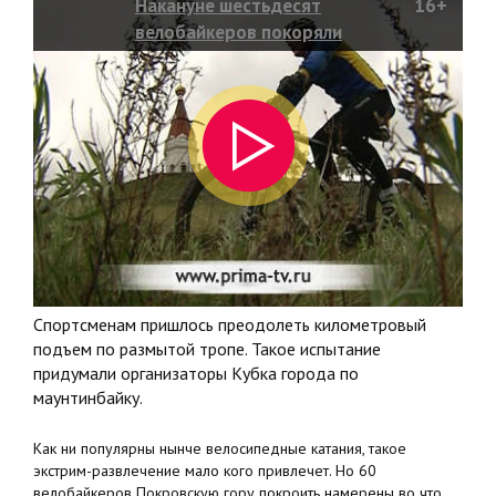
Накануне шестьдесят
16+
велобайкеров покоряли
Покровскую гору!
Спортсменам пришлось преодолеть километровый
подъем по размытой тропе. Такое испытание
придумали организаторы Кубка города по
маунтинбайку.
Как ни популярны нынче велосипедные катания, такое
экстрим-развлечение мало кого привлечет. Но 60
велобайкеров Покровскую гору покроить намерены во что