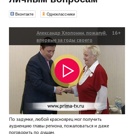
Вконтакте
Одноклассники
Александр Хлопонин, пожалуй,
16+
впервые за годы своего
губернаторства устроил
официальный прием граждан по
личным вопросам
По задумке, любой красноярец мог получить
аудиенцию главы региона, пожаловаться и даже
поговорить по душам.