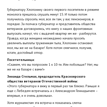
Губернатору Хлопонину своего первого посетители в режиме
монолога пришлось слушать минут 15. И только потом
получилось спросить: мол, все ли там, у вас пенсионеров, в
порядке. За полчаса губернатор и представитель общества
ветеранов договорились, что книгу о наших фронтовиках
выпускать начнут, что с выдачей квартир им же - разберутся.
Правда, когда женщина неожиданно начала просить
увеличить выплаты труженикам тыла, Хлопонин остановил:
мол, мы же не на базаре! Хотя потом смягчился, получив,
кстати, достойный отпор.
Посетительница:
«Скажем, что вы попросили 1 к 10-ти. Или побольше? Нет, мы
же не на базаре с вами!»
Зинаида Стельмах, председатель Красноярского
общества ветеранов Отечественной войны:
«Этого губернатора я вижу в первый раз так близко. Раньше я
еще с Лебедем встречалась а с Александром Геннадьичем –
впервые, и я очень довольна».
Хотя журналистам эта встреча и показалась слегка