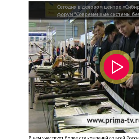
Сегодня в деловом центре «Сиби
форум "Современные системы без
Антитеррор"
В нём участвует более ста компаний со всей Росси