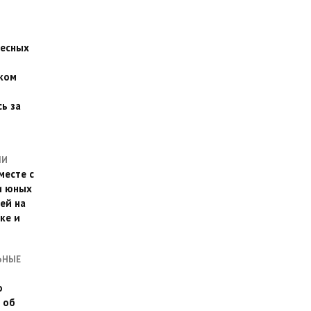
есных
ком
о
ь за
ЛИ
месте с
и юных
ей на
ке и
ЬНЫЕ
о
 об