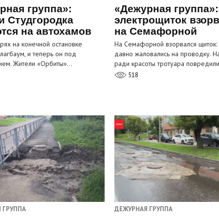
рная группа»:
«Дежурная группа»:
и Студгородка
электрощиток взор
тся на автохамов
на Семафорной
орях на конечной остановке
На Семафорной взорвался щиток:
лагбаум, и теперь он под
давно жаловались на проводку. Н
ием. Жители «Орбиты»…
ради красоты тротуара повредил
518
 ГРУППА
ДЕЖУРНАЯ ГРУППА