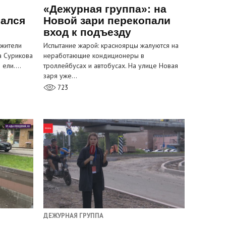
«Дежурная группа»: на
вался
Новой зари перекопали
вход к подъезду
 жители
Испытание жарой: красноярцы жалуются на
а Сурикова
неработающие кондиционеры в
и ели.…
троллейбусах и автобусах. На улице Новая
заря уже…
723
ДЕЖУРНАЯ ГРУППА