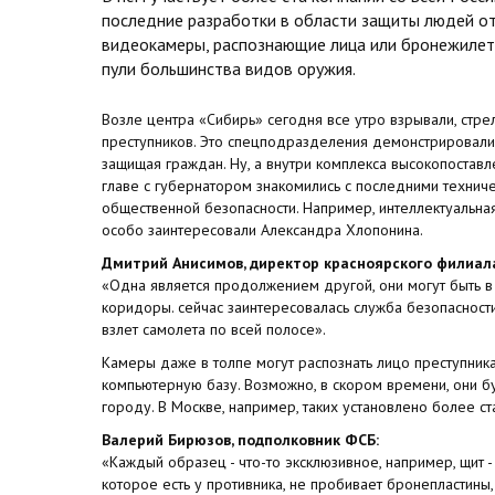
последние разработки в области защиты людей от
видеокамеры, распознающие лица или бронежилет
пули большинства видов оружия.
Возле центра «Сибирь» сегодня все утро взрывали, стр
преступников. Это спецподразделения демонстрировали 
защищая граждан. Ну, а внутри комплекса высокопоставл
главе с губернатором знакомились с последними технич
общественной безопасности. Например, интеллектуальн
особо заинтересовали Александра Хлопонина.
Дмитрий Анисимов, директор красноярского филиал
«Одна является продолжением другой, они могут быть в
коридоры. сейчас заинтересовалась служба безопасности
взлет самолета по всей полосе».
Камеры даже в толпе могут распознать лицо преступника
компьютерную базу. Возможно, в скором времени, они бу
городу. В Москве, например, таких установлено более ста
Валерий Бирюзов, подполковник ФСБ:
«Каждый образец - что-то эксклюзивное, например, щит 
которое есть у противника, не пробивает бронепластины,