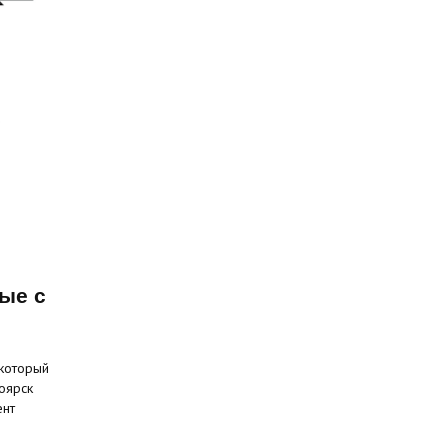
ые с
 который
оярск
ент