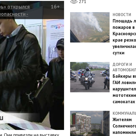
271
рь» открылся
16+
опасности -
НОВОСТИ
Площадь л
пожаров в
Красноярс
крае резк
увеличилас
сутки
ДОРОГИ И
АВТОМОБИ
Байкеры в
ГАИ ловил
нарушител
мототехни
самокатах
КОММУНАЛ
Жителям
Солнечног
напомнили
и. Они привезли на выставку