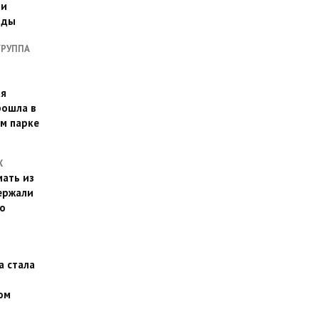
ии
оды
ГРУППА
ая
рошла в
м парке
Х
ать из
ержали
о
а стала
ом