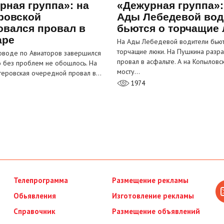
рная группа»: на
«Дежурная группа»:
ровской
Ады Лебедевой вод
овался провал в
бьются о торчащие
аре
На Ады Лебедевой водители бьют
торчащие люки. На Пушкина разра
оводе по Авиаторов завершился
провал в асфальте. А на Копыловс
о без проблем не обошлось. На
мосту…
теровская очередной провал в…
1974
Телепрограмма
Размещение рекламы
Обьявления
Изготовление рекламы
Справочник
Размещение объявлений