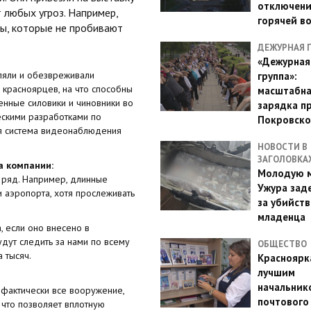
отключен
 любых угроз. Например,
горячей в
ы, которые не пробивают
ДЕЖУРНАЯ 
«Дежурная
еляли и обезвреживали
группа»:
красноярцев, на что способны
масштабн
енные силовики и чиновники во
зарядка п
ескими разработками по
Покровско
ая система видеонаблюдения
НОВОСТИ В
ЗАГОЛОВКА
а компании:
Молодую м
 ряд. Например, длинные
Ужура зад
 аэропорта, хотя прослеживать
за убийств
младенца
, если оно внесено в
дут следить за нами по всему
ОБЩЕСТВО
 тысяч.
Красноярк
лучшим
начальник
- фактически все вооружение,
почтового
 что позволяет вплотную