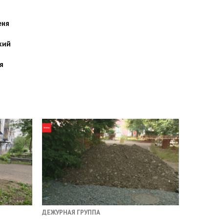
еня
кий
я
ДЕЖУРНАЯ ГРУППА