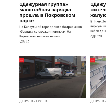
«Дежурная группа»:
«Дежу
масштабная зарядка
жител
прошла в Покровском
жалую
парке
В Тихих З
вернули ш
На Караульной горе прошла бодрая акция
наблюден
«Зарядка со стражем порядка». На
Киренского наконец начали…
238
10
ДЕЖУРНАЯ ГРУППА
ДЕЖУРНАЯ