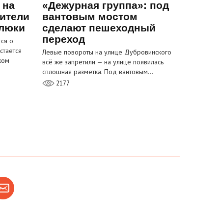
 на
«Дежурная группа»: под
ители
вантовым мостом
 люки
сделают пешеходный
переход
ся о
стается
Левые повороты на улице Дубровинского
ком
всё же запретили — на улице появилась
сплошная разметка. Под вантовым…
2177