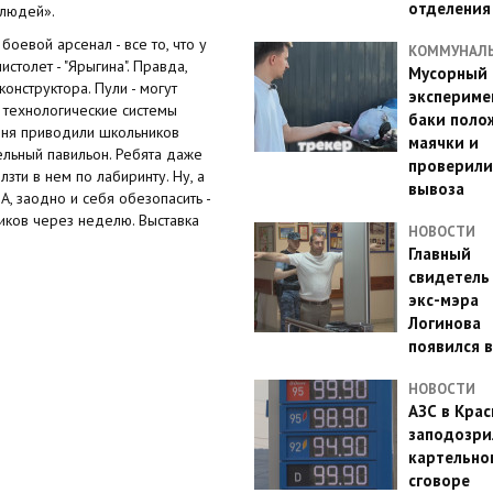
отделения
 людей».
евой арсенал - все то, что у
КОММУНАЛ
столет - "Ярыгина". Правда,
Мусорный
конструктора. Пули - могут
эксперимен
 технологические системы
баки поло
ня приводили школьников
маячки и
ельный павильон. Ребята даже
проверили
зти в нем по лабиринту. Ну, а
вывоза
А, заодно и себя обезопасить -
иков через неделю. Выставка
НОВОСТИ
Главный
свидетель
экс-мэра
Логинова
появился в
НОВОСТИ
АЗС в Кра
заподозри
картельно
сговоре