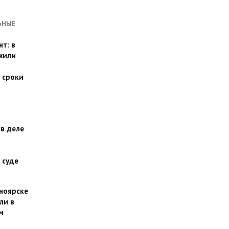
ЬНЫЕ
т: в
жили
 сроки
 в деле
 суде
сноярске
ли в
м