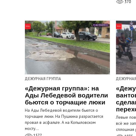
370
ДЕЖУРНАЯ ГРУППА
ДЕЖУРНАЯ
«Дежурная группа»: на
«Дежу
Ады Лебедевой водители
ванто
бьются о торчащие люки
сдела
перех
На Ады Лебедевой водители бьются о
торчащие люки. На Пушкина разрастается
Левые пов
провал в асфальте. А на Копыловском
всё же за
мосту…
сплошная 
1577