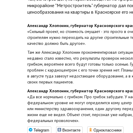
микрорайоне "Метростроитель" губернатор дал пон
ценообразования на квартиры в Красноярске его не
Александр Хлопонин, губернатор Красноярского кра
«Сильный проект, но стоимость смущает - это просто в оч
строителям нужно переходить на другие строительные т
качество должно быть другое».
Там же Александр Хлопонин прокомментировал ситуаци
недавно стало известно, что результаты проверок неск
грибком, вероятнее всего будут готовы только осенью. Г
проблем с кардиоцентром с его точки зрения нет. Планы
в августе туда завезут недостающее оборудование, а в
своих первых пациентов.
Александр Хлопонин, губернатор Красноярского кра
«Да все нормально с грибком. Про грибок забудьте. У на
федеральном уровне не могут определится кому центр 
или министерству здравоохранения, один другому переда
жизни еще не видел. Объект стоит, персонал уже набран,
федеральных проволочек».
Telegram
Вконтакте
Одноклассники