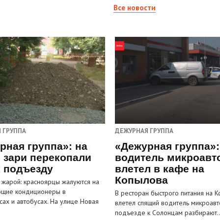
Все новости
 ГРУППА
ДЕЖУРНАЯ ГРУППА
рная группа»: на
«Дежурная группа»:
 зари перекопали
водитель микроавт
к подъезду
влетел в кафе на
Копылова
 жарой: красноярцы жалуются на
ющие кондиционеры в
В ресторан быстрого питания на 
сах и автобусах. На улице Новая
влетел спящий водитель микроавт
…
подъезде к Солонцам разбирают