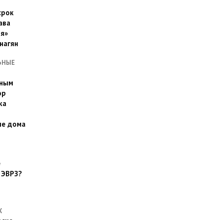
срок
ава
я»
нагян
ЬНЫЕ
ьным
эр
ка
ые дома
е
 ЭВРЗ?
Х