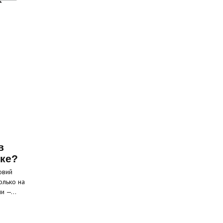
в
ске?
овий
олько на
ели —…