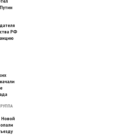
етел
Путин
дателя
ства РФ
танцию
ких
 начали
е
пада
ГРУППА
а Новой
копали
дъезду