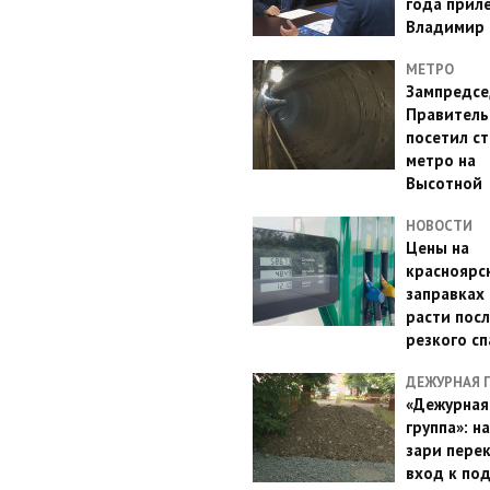
года прил
Владимир 
МЕТРО
Зампредсе
Правитель
посетил с
метро на
Высотной
НОВОСТИ
Цены на
красноярс
заправках
расти посл
резкого с
ДЕЖУРНАЯ 
«Дежурная
группа»: н
зари пере
вход к по