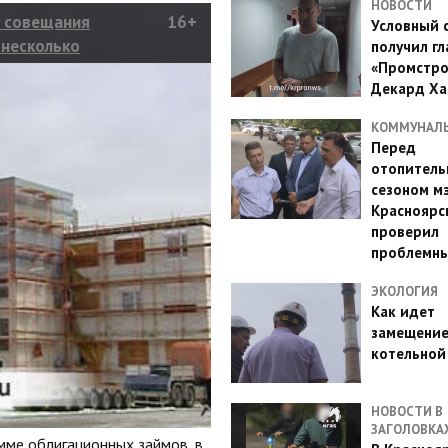
НОВОСТИ
о совещания
16+
Условный 
 несколько
получил гл
«Промстро
Декард Ха
КОММУНАЛ
Перед
отопител
сезоном м
Красноярс
проверил
проблемн
ЭКОЛОГИЯ
Как идет
замещени
котельной
НОВОСТИ В
ЗАГОЛОВКА
мме облигационных займов, в