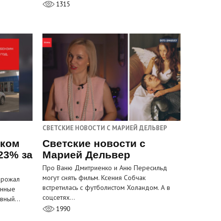
1315
СВЕТСКИЕ НОВОСТИ С МАРИЕЙ ДЕЛЬВЕР
ском
Светские новости с
23% за
Марией Дельвер
Про Ваню Дмитриенко и Аню Пересильд
могут снять фильм. Ксения Собчак
орожал
встретилась с футболистом Холандом. А в
анные
соцсетях…
лавный…
1990