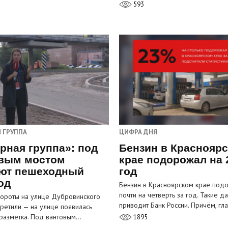
593
 ГРУППА
ЦИФРА ДНЯ
рная группа»: под
Бензин в Краснояр
вым мостом
крае подорожал на 
ют пешеходный
год
од
Бензин в Красноярском крае под
почти на четверть за год. Такие д
ороты на улице Дубровинского
приводит Банк России. Причём, г
претили — на улице появилась
разметка. Под вантовым…
1895