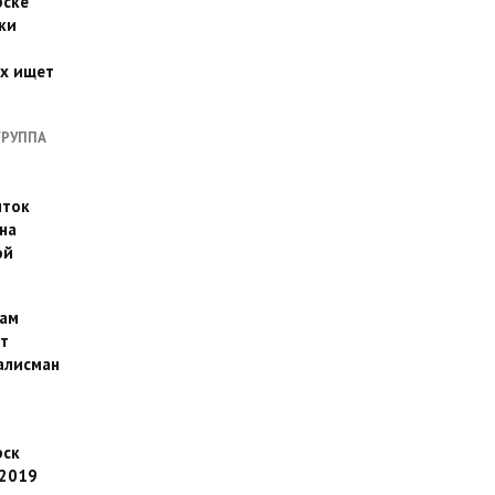
рске
ки
их ищет
ГРУППА
иток
на
ой
ам
т
алисман
рск
 2019