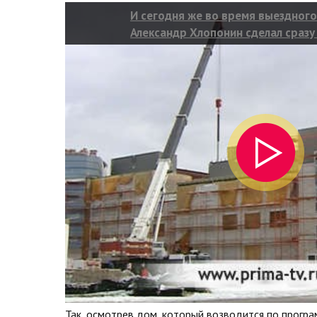
И сегодня же во время выездног
Александр Хлопонин сделал сразу
громких заявлений
Так, осмотрев дом, который возводится по програ