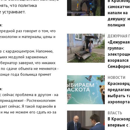
В Красноя
ять, что политика
самокатчи
 устраивает.
напали на
девушку: 
полиция
я:
ередной раз говорит о том, что
ДЕЖУРНАЯ 
ехнологии и материалы, цены и
«Дежурная
группа»:
ю с кардиоцентром. Напомню,
электрощ
ольких модулей зараженных
взорвался 
убернатор заверил, что никаких
Семафорн
 по сдаче объекта не меняются -
 конце года больница примет
НОВОСТИ
Красноярц
я:
предлагаю
с сейчас проблема в другом - на
выбрать т
принадлежит - Ростехнологиям
аэропорта
ет сейчас. Я такой паранойи в
 и мы не можем его сдать из-за
ВЛАСТЬ
В Красноя
впервые с