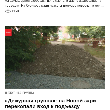
На Семафорной взорвался щиток: жители давно жаловались на
проводку. На Сурикова ради красоты тротуара повредили ели.…
1150
ДЕЖУРНАЯ ГРУППА
«Дежурная группа»: на Новой зари
перекопали вход к подъезду