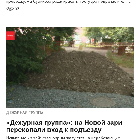
проводку. На Сурикова ради красоты тротуара повредили ели.…
524
ДЕЖУРНАЯ ГРУППА
«Дежурная группа»: на Новой зари
перекопали вход к подъезду
Испытание жарой: красноярцы жалуются на неработающие