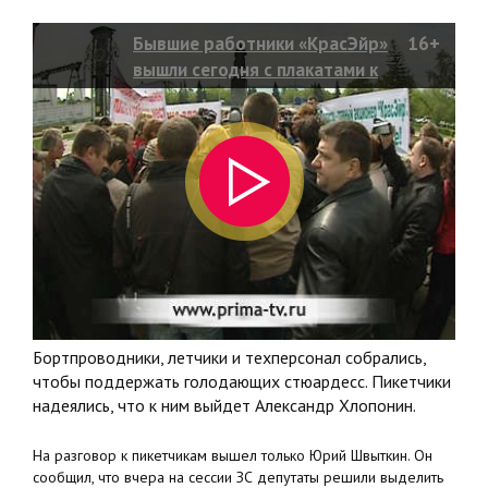
Бывшие работники «КрасЭйр»
16+
вышли сегодня с плакатами к
краевой администрации
Бортпроводники, летчики и техперсонал собрались,
чтобы поддержать голодающих стюардесс. Пикетчики
надеялись, что к ним выйдет Александр Хлопонин.
На разговор к пикетчикам вышел только Юрий Швыткин. Он
сообщил, что вчера на сессии ЗС депутаты решили выделить