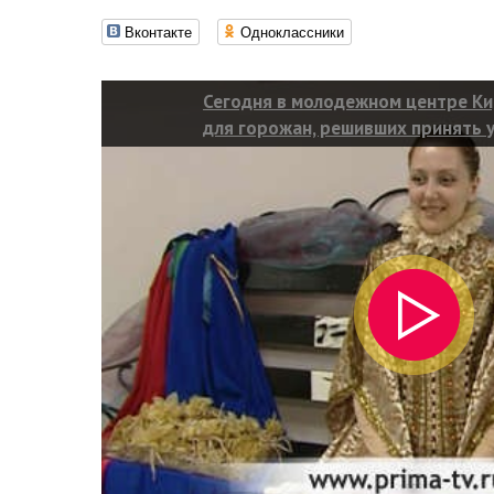
Вконтакте
Одноклассники
Сегодня в молодежном центре Ки
для горожан, решивших принять у
карнавальных костюмов на день 
мастер-класс по их изготовлению