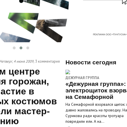
Четверг, 4 июня 2009,
3 комментария
Новости сегодня
м центре
ДЕЖУРНАЯ ГРУППА
я горожан,
«Дежурная группа»:
астие в
электрощиток взорв
на Семафорной
ых костюмов
На Семафорной взорвался щиток: 
ели мастер-
давно жаловались на проводку. На
Сурикова ради красоты тротуара
ению
повредили ели. А на…