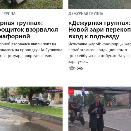
 ГРУППА
ДЕЖУРНАЯ ГРУППА
рная группа»:
«Дежурная группа»:
рощиток взорвался
Новой зари переко
мафорной
вход к подъезду
рной взорвался щиток: жители
Испытание жарой: красноярцы жал
овались на проводку. На Сурикова
неработающие кондиционеры в
оты тротуара повредили ели.…
троллейбусах и автобусах. На ули
заря уже…
646