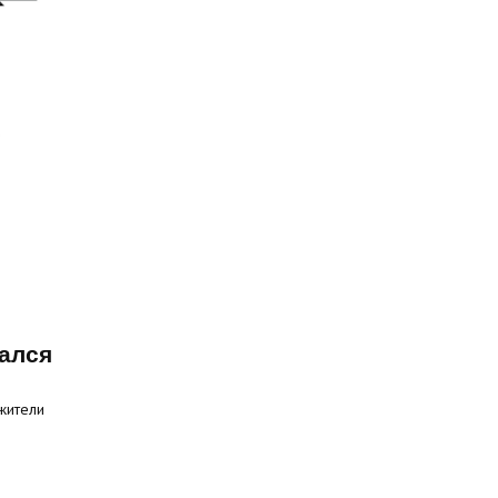
ался
жители