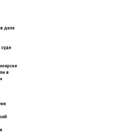
 в деле
 суде
сноярске
ли в
м
еня
кий
я