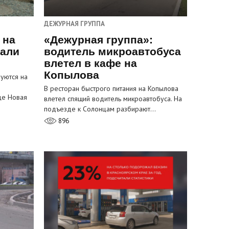
ДЕЖУРНАЯ ГРУППА
 на
«Дежурная группа»:
пали
водитель микроавтобуса
влетел в кафе на
Копылова
уются на
В ресторан быстрого питания на Копылова
це Новая
влетел спящий водитель микроавтобуса. На
подъезде к Солонцам разбирают…
896