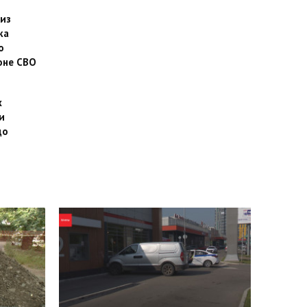
 из
ка
о
оне СВО
х
и
до