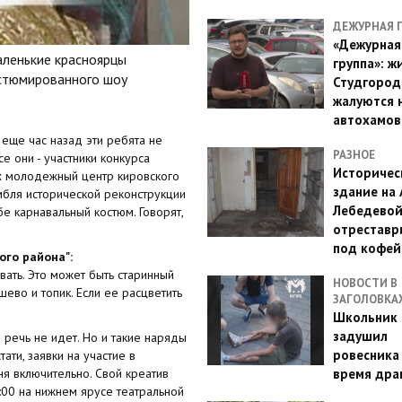
ДЕЖУРНАЯ 
«Дежурная
аленькие красноярцы
группа»: ж
стюмированного шоу
Студгород
жалуются 
автохамов
 еще час назад эти ребята не
РАЗНОЕ
се они - участники конкурса
Историчес
их молодежный центр кировского
здание на
амбля исторической реконструкции
Лебедево
бе карнавальный костюм. Говорят,
отреставр
под кофе
ого района":
ать. Это может быть старинный
НОВОСТИ В
шево и топик. Если ее расцветить
ЗАГОЛОВКА
Школьник 
задушил
речь не идет. Но и такие наряды
ровесника
ати, заявки на участие в
я включительно. Свой креатив
время дра
:00 на нижнем ярусе театральной