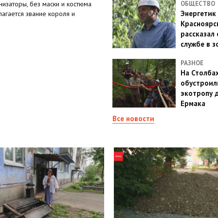
изаторы, без маски и костюма
ОБЩЕСТВО
Энергетик
лагается звание короля и
Красноярс
рассказал 
службе в з
РАЗНОЕ
На Столба
обустроил
экотропу 
Ермака
Все новости