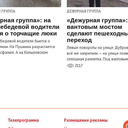
 ГРУППА
ДЕЖУРНАЯ ГРУППА
рная группа»: на
«Дежурная группа»:
ебедевой водители
вантовым мостом
я о торчащие люки
сделают пешеходн
переход
бедевой водители бьются о
люки. На Пушкина разрастается
Левые повороты на улице Дубров
асфальте. А на Копыловском
всё же запретили — на улице появ
сплошная разметка. Под вантовы
2117
Телепрограмма
Размещение рекламы