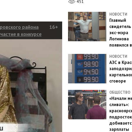
451
НОВОСТИ
Главный
свидетель
ровского района
16+
экс-мэра
частие в конкурсе
Логинова
города, провели
появился в
НОВОСТИ
АЗС в Кра
заподозри
картельно
сговоре
ОБЩЕСТВО
«Начали м
сливать»:
красноярс
подросток
добиваетс
зарплаты