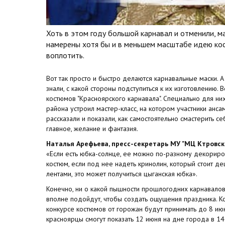
Хоть в этом году большой карнавал и отменили, м
намерены хотя бы и в меньшем масштабе идею ко
воплотить.
Вот так просто и быстро делаются карнавальные маски. А
знали, с какой стороны подступиться к их изготовлению. В
костюмов "Красноярского карнавала". Специально для н
района устроил мастер-класс, на котором участники анс
рассказали и показали, как самостоятельно смастерить се
главное, желание и фантазия.
Наталья Арефьева, пресс-секретарь МУ "МЦ Ктровск
«Если есть юбка-солнце, ее можно по-разному декориров
костюм, если под нее надеть кринолин, который стоит де
лентами, это может получиться цыганская юбка».
Конечно, ни о какой пышности прошлогодних карнавалов 
вполне подойдут, чтобы создать ощущения праздника. Кст
конкурсе костюмов от горожан будут принимать до 8 июн
красноярцы смогут показать 12 июня на дне города в 14