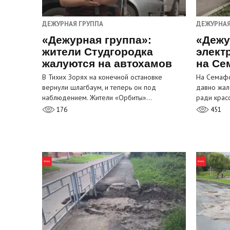
ДЕЖУРНАЯ ГРУППА
ДЕЖУРНАЯ
«Дежурная группа»:
«Дежу
жители Студгородка
элект
жалуются на автохамов
на Се
В Тихих Зорях на конечной остановке
На Семафо
вернули шлагбаум, и теперь он под
давно жал
наблюдением. Жители «Орбиты»…
ради крас
176
451