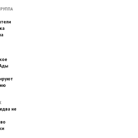
ГРУППА
ители
ка
на
кое
 Ады
й
ируют
йню
Х
едва не
 во
ки