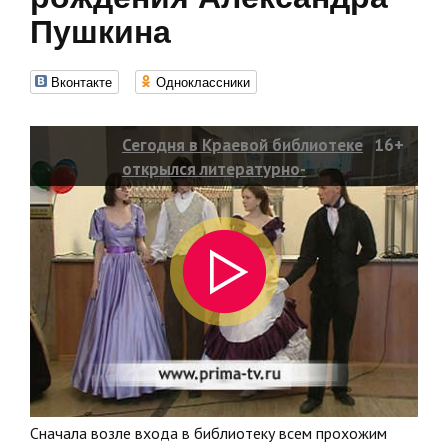
Пушкина
Вконтакте
Одноклассники
Сегодня в Краевой библиотеке
16+
открылся литературно-
музыкальный салон, посвященный
двести десятому дню рождения
Александра Пушкина
Сначала возле входа в библиотеку всем прохожим