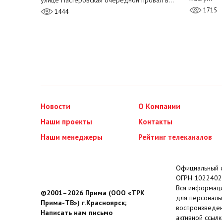
улице Пастеровская очередной провал в…
1715
1444
Новости
О Компании
Наши проекты
Контакты
Наши менеджеры
Рейтинг телеканалов
Официальный с
ОГРН 1022402
Вся информаци
©2001–2026 Прима (ООО «ТРК
для персональ
Прима-ТВ») г.Красноярск;
воспроизведен
Написать нам письмо
активной ссылк