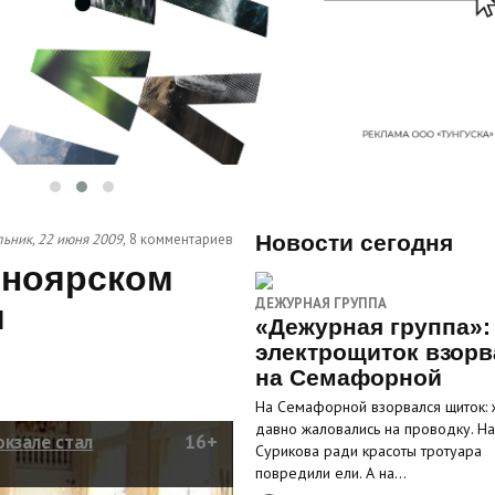
ьник, 22 июня 2009,
8 комментариев
Новости сегодня
сноярском
ДЕЖУРНАЯ ГРУППА
м
«Дежурная группа»:
электрощиток взорв
на Семафорной
На Семафорной взорвался щиток: 
давно жаловались на проводку. На
кзале стал
16+
Сурикова ради красоты тротуара
повредили ели. А на…