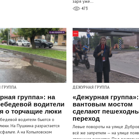
заря уже…
473
 ГРУППА
ДЕЖУРНАЯ ГРУППА
рная группа»: на
«Дежурная группа»:
ебедевой водители
вантовым мостом
я о торчащие люки
сделают пешеходн
переход
бедевой водители бьются о
люки. На Пушкина разрастается
Левые повороты на улице Дубров
асфальте. А на Копыловском
всё же запретили — на улице появ