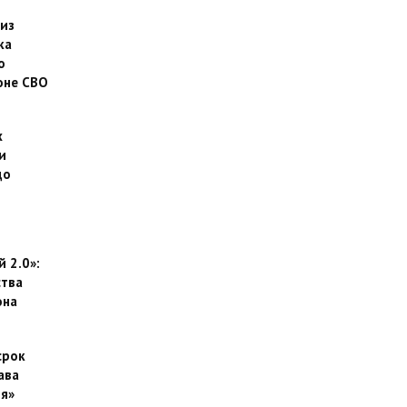
 из
ка
о
оне СВО
х
и
до
 2.0»:
тва
она
срок
ава
я»