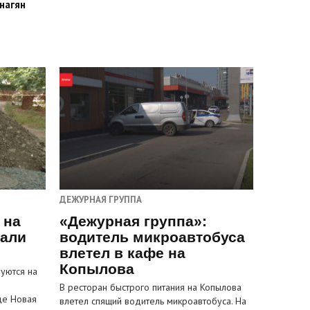
нагян
ДЕЖУРНАЯ ГРУППА
 на
«Дежурная группа»:
пали
водитель микроавтобуса
влетел в кафе на
Копылова
уются на
В ресторан быстрого питания на Копылова
це Новая
влетел спящий водитель микроавтобуса. На