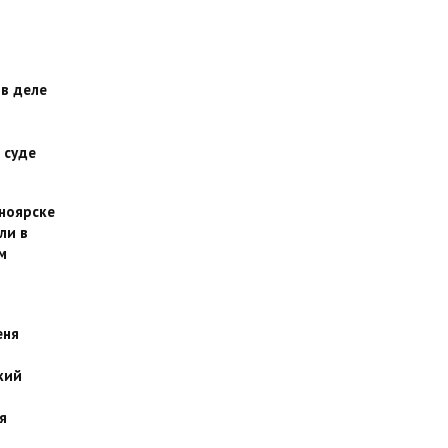
 в деле
 суде
сноярске
ли в
м
еня
кий
я