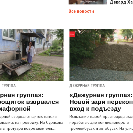
Декард Ха
Все новости
 ГРУППА
ДЕЖУРНАЯ ГРУППА
рная группа»:
«Дежурная группа»:
рощиток взорвался
Новой зари переко
мафорной
вход к подъезду
рной взорвался щиток: жители
Испытание жарой: красноярцы жал
овались на проводку. На Сурикова
неработающие кондиционеры в
оты тротуара повредили ели.…
троллейбусах и автобусах. На ули