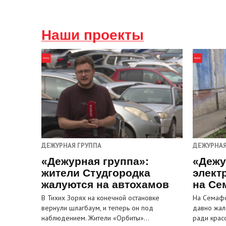
Наши проекты
ДЕЖУРНАЯ ГРУППА
ДЕЖУРНАЯ
«Дежурная группа»:
«Дежу
жители Студгородка
элект
жалуются на автохамов
на Се
В Тихих Зорях на конечной остановке
На Семафо
вернули шлагбаум, и теперь он под
давно жал
наблюдением. Жители «Орбиты»…
ради крас