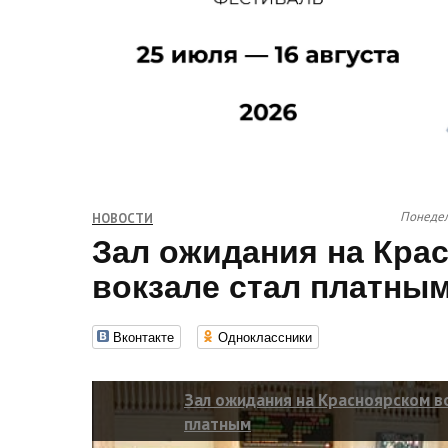
Понедел
НОВОСТИ
Зал ожидания на Кра
вокзале стал платны
Вконтакте
Одноклассники
Зал ожидания на Красноярском во
платным