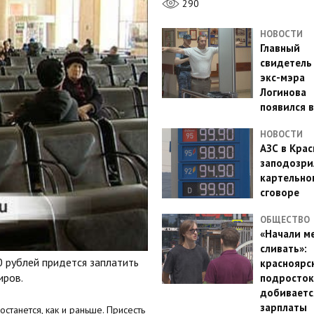
290
НОВОСТИ
Главный
свидетель
экс-мэра
Логинова
появился в
НОВОСТИ
АЗС в Кра
заподозри
картельно
сговоре
ОБЩЕСТВО
«Начали м
сливать»:
0 рублей придется заплатить
красноярс
иров.
подросток
добиваетс
зарплаты
станется, как и раньше. Присесть