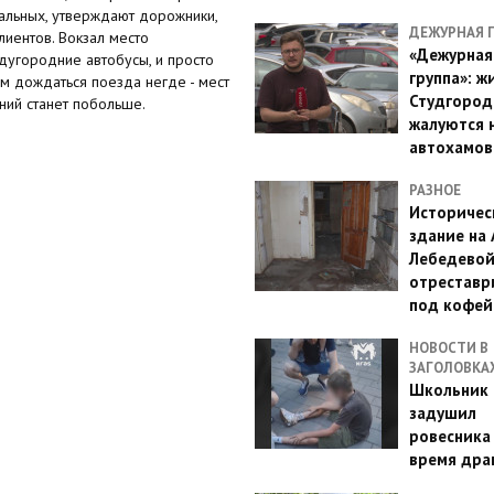
тальных, утверждают дорожники,
ДЕЖУРНАЯ 
лиентов. Вокзал место
«Дежурная
дугородние автобусы, и просто
группа»: ж
м дождаться поезда негде - мест
Студгород
ений станет побольше.
жалуются 
автохамов
РАЗНОЕ
Историчес
здание на
Лебедево
отреставр
под кофе
НОВОСТИ В
ЗАГОЛОВКА
Школьник 
задушил
ровесника
время дра