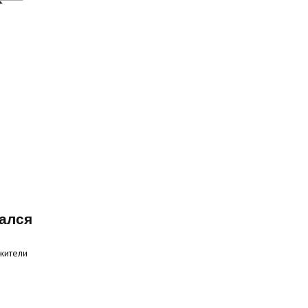
ался
жители