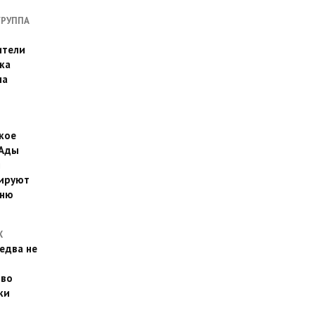
ГРУППА
ители
ка
на
кое
 Ады
й
ируют
йню
Х
едва не
 во
ки