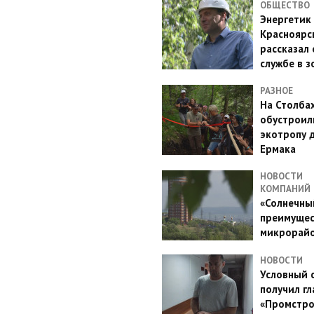
ОБЩЕСТВО
Энергетик
Красноярс
рассказал 
службе в з
РАЗНОЕ
На Столба
обустроил
экотропу 
Ермака
НОВОСТИ
КОМПАНИЙ
«Солнечный
преимущес
микрорай
НОВОСТИ
Условный 
получил гл
«Промстро