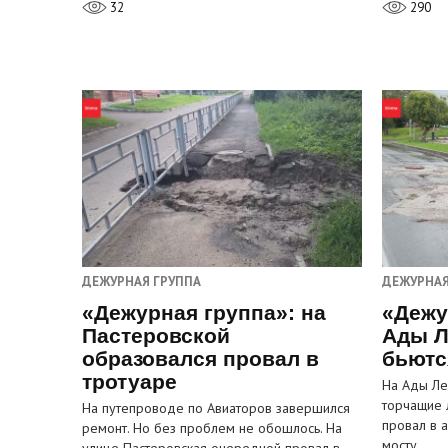
32
290
ДЕЖУРНАЯ ГРУППА
ДЕЖУРНАЯ
«Дежурная группа»: на
«Дежу
Пастеровской
Ады Л
образовался провал в
бьютс
тротуаре
На Ады Ле
торчащие 
На путепроводе по Авиаторов завершился
провал в 
ремонт. Но без проблем не обошлось. На
мосту…