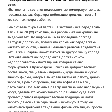
сети:
«Выявлены недостатки: недостаточные температурные швы,
трещины, завалы бордюра, небольшие трещины - всего 3
квадратных метра выбоин».
Ремонт вела фирма «Спарта». Ее заставили все переделать.
Как и еще 20 (!!!) компаний, чья работа никакой критики не
выдерживает. Это цифры лишь за последние полгода.
Халтурят дорожники, потому что кроме как переделками
наказать их, считай, и нечем. Реальных рычагов воздействия
нет. Та же «Спарта» может взяться за другую улицу города.
Останавливать таких подрядчиков должен список
недобросовестных поставщиков, который сейчас
формируется в Красноярске. Список не добросовестных
поставщиков, специальный перечень, куда можно и нужно
вносить фирмы, которые выиграли заказы на работу, деньги
забрали, а ремонт провели, так, что асфальт за месяц
рассыпался. Но! Включить в реестр власти никого напрямую не
могут, сделать это можно только по решению суда. Пока
процесс длиться недобросовестные подрядчики могут
забрать деньги не за один заказ и исчезнуть. К тому же
наметилась тревожная тенденция: фирмы обманщики просто