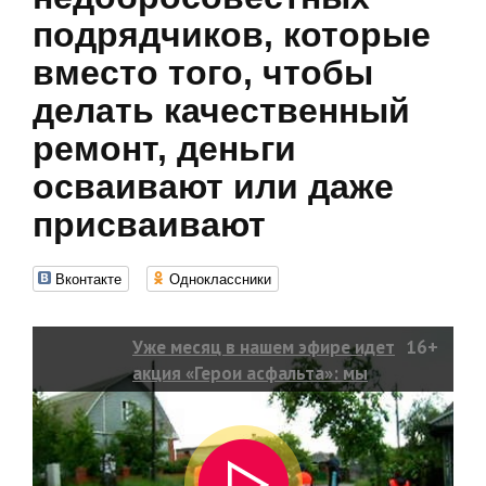
подрядчиков, которые
вместо того, чтобы
делать качественный
ремонт, деньги
осваивают или даже
присваивают
Вконтакте
Одноклассники
Уже месяц в нашем эфире идет
16+
акция «Герои асфальта»: мы
вместе с телезрителями охотимся
на недобросовестных
подрядчиков, которые вместо
того, чтобы делать качественный