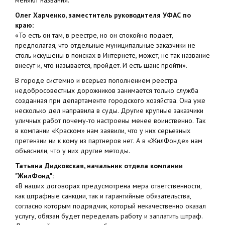
меняют названия.
Олег Харченко, заместитель руководителя УФАС по
краю:
«То есть он там, в реестре, но он спокойно подает,
предполагая, что отдельные муниципальные заказчики не
столь искушены в поисках в Интернете, может, не так название
внесут и, что называется, пройдет. И есть шанс пройти».
В городе системно и всерьез пополнением реестра
недобросовестных дорожников занимается только служба
созданная при департаменте городского хозяйства. Она уже
несколько дел направила в суды. Другие крупные заказчики
уличных работ почему-то настроены менее воинственно. Так
в компании «Краском» нам заявили, что у них серьезных
претензии ни к кому из партнеров нет. А в «ЖилФонде» нам
объяснили, что у них другие методы.
Татьяна Дидковская, начальник отдела компании
"ЖилФонд":
«В наших договорах предусмотрена мера ответственности,
как штрафные санкции, так и гарантийные обязательства,
согласно которым подрядчик, который некачественно оказал
услугу, обязан будет переделать работу и заплатить штраф.