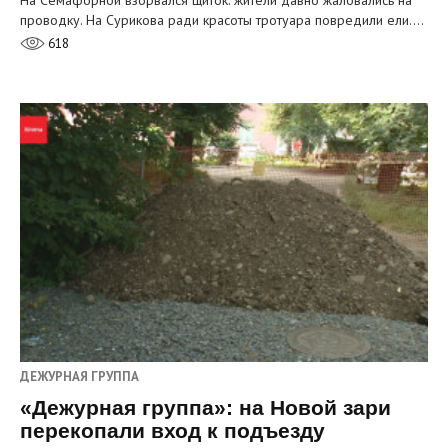
На Семафорной взорвался щиток: жители давно жаловались на
проводку. На Сурикова ради красоты тротуара повредили ели.…
618
ДЕЖУРНАЯ ГРУППА
«Дежурная группа»: на Новой зари
перекопали вход к подъезду