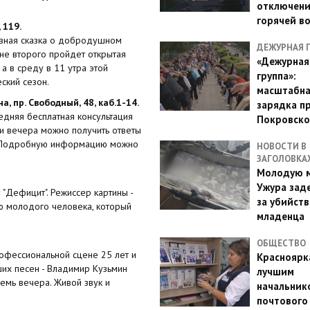
отключен
горячей в
 119.
бавная сказка о добродушном
ДЕЖУРНАЯ 
ине второго пройдет открытая
«Дежурная
 а в среду в 11 утра этой
группа»:
ский сезон.
масштабн
, пр. Свободный, 48, каб.1-14.
зарядка п
едняя бесплатная консультация
Покровско
и вечера можно получить ответы
а. Подробную информацию можно
НОВОСТИ В
ЗАГОЛОВКА
Молодую м
Ужура зад
"Дефицит". Режиссер картины -
за убийств
ию молодого человека, который
младенца
ОБЩЕСТВО
рофессиональной сцене 25 лет и
Красноярк
их песен - Владимир Кузьмин
лучшим
емь вечера. Живой звук и
начальник
почтового