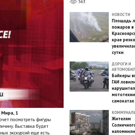
563
НОВОСТИ
Площадь л
пожаров в
Красноярс
крае резк
увеличилас
сутки
ДОРОГИ И
АВТОМОБИ
Байкеры в
ГАИ ловил
нарушител
мототехни
самокатах
 Мира, 1
КОММУНАЛ
Жителям
хочет посмотреть фигуры
Солнечног
ичину. Выставка будет
напомнили
ных экскурсий еще есть.