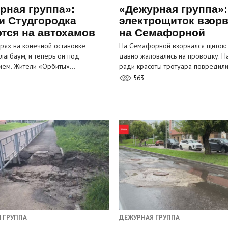
рная группа»:
«Дежурная группа»:
и Студгородка
электрощиток взор
тся на автохамов
на Семафорной
орях на конечной остановке
На Семафорной взорвался щиток:
лагбаум, и теперь он под
давно жаловались на проводку. Н
ием. Жители «Орбиты»…
ради красоты тротуара повредил
563
 ГРУППА
ДЕЖУРНАЯ ГРУППА