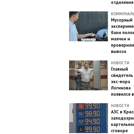
отделения
КОММУНАЛ
Мусорный
эксперимен
баки поло
маячки и
проверили
вывоза
НОВОСТИ
Главный
свидетель
экс-мэра
Логинова
появился в
НОВОСТИ
АЗС в Кра
заподозри
картельно
сговоре