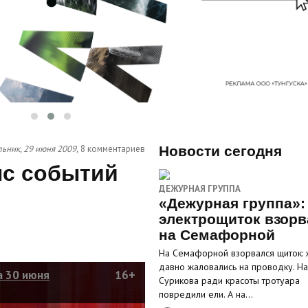
ьник, 29 июня 2009,
8 комментариев
Новости сегодня
онс событий
ДЕЖУРНАЯ ГРУППА
«Дежурная группа»:
электрощиток взорв
на Семафорной
На Семафорной взорвался щиток: 
давно жаловались на проводку. На
а 30 июня
16+
Сурикова ради красоты тротуара
повредили ели. А на…