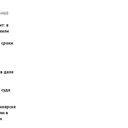
ЬНЫЕ
т: в
жили
 сроки
 в деле
 суде
сноярске
ли в
м