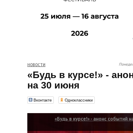
Понедел
НОВОСТИ
«Будь в курсе!» - ан
на 30 июня
Вконтакте
Одноклассники
«Будь в курсе!» - анонс событий н