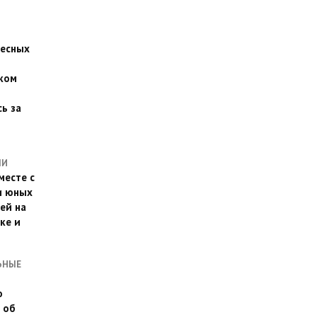
есных
ком
о
ь за
ЛИ
месте с
и юных
ей на
ке и
ЬНЫЕ
о
 об