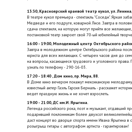
13:30, Красноярский краевой театр кукол, ул. Ленина,
В театре кукол премьера - спектакль "Соседи". Яркая за
Медведе и его подруге, коварной Лисе. Завтра в полов
сдача спектакля, на которую могут прийти все желающие,
постановкой театр закроет свой 70-ый юбилейный творче
16:00 - 19:00, Молодежный центр Октябрьского района
Завтра в молодежном центре Октябрьского района посл
юриста для всех желающих. С четырех часов дня до сем
на вопросы, касающиеся трудового и уголовного прав
узнать по телефону - 290-16-03.
17:20 - 18:40 , Дом кино, пр. Мира, 88.
В Доме кино вечером покажут мексиканскую мелодраму 
известный актер Гаэль Гарсия Берналь - расскажет истор
ведет праздную жизнь и не хочет взрослеть.
19:00 - 21:00, ДС им.И. Ярыгина.
Легенда российского рока, поэт и музыкант, отдавший п
подаривший поклонникам более двухсот великолепнейш
даст концерт во дворце спорта имени Ивана Ярыгина в с
розыгрыш гитары с автографом артиста - гарантирован!