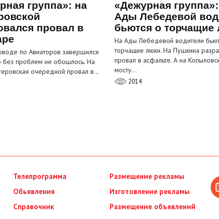
рная группа»: на
«Дежурная группа»:
ровской
Ады Лебедевой вод
овался провал в
бьются о торчащие
аре
На Ады Лебедевой водители бьют
торчащие люки. На Пушкина разра
оводе по Авиаторов завершился
провал в асфальте. А на Копыловс
о без проблем не обошлось. На
мосту…
теровская очередной провал в…
2014
Телепрограмма
Размещение рекламы
Обьявления
Изготовление рекламы
Справочник
Размещение объявлений