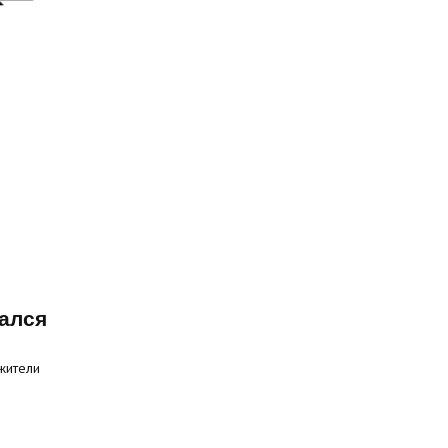
ался
жители