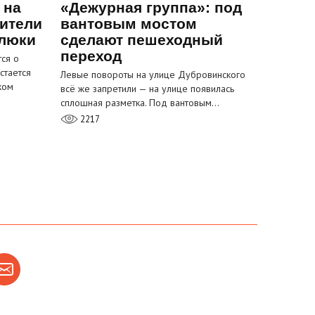
 на
«Дежурная группа»: под
ители
вантовым мостом
 люки
сделают пешеходный
переход
ся о
стается
Левые повороты на улице Дубровинского
ком
всё же запретили — на улице появилась
сплошная разметка. Под вантовым…
2217