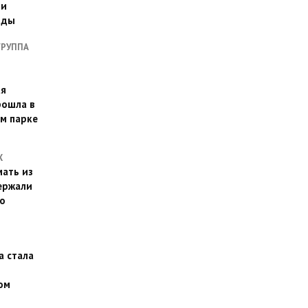
ии
оды
ГРУППА
ая
рошла в
м парке
Х
ать из
ержали
о
а стала
ом