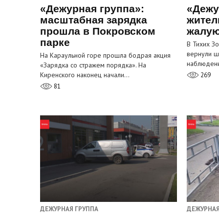
«Дежурная группа»:
«Дежу
масштабная зарядка
жител
прошла в Покровском
жалую
парке
В Тихих З
вернули ш
На Караульной горе прошла бодрая акция
наблюден
«Зарядка со стражем порядка». На
Киренского наконец начали…
269
81
ДЕЖУРНАЯ ГРУППА
ДЕЖУРНАЯ