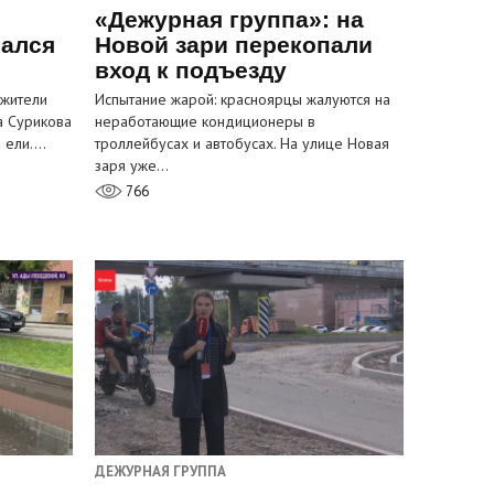
«Дежурная группа»: на
вался
Новой зари перекопали
вход к подъезду
 жители
Испытание жарой: красноярцы жалуются на
а Сурикова
неработающие кондиционеры в
и ели.…
троллейбусах и автобусах. На улице Новая
заря уже…
766
ДЕЖУРНАЯ ГРУППА