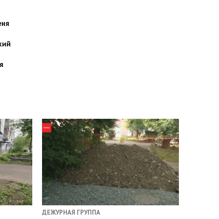
еня
кий
я
ДЕЖУРНАЯ ГРУППА