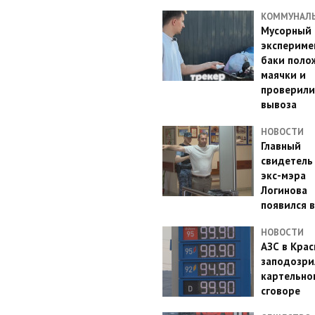
КОММУНАЛ
Мусорный
эксперимен
баки поло
маячки и
проверили
вывоза
НОВОСТИ
Главный
свидетель
экс-мэра
Логинова
появился в
НОВОСТИ
АЗС в Кра
заподозри
картельно
сговоре