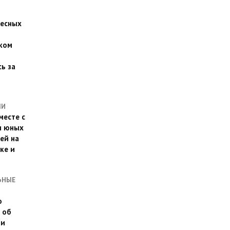
есных
ком
о
ь за
ЛИ
месте с
и юных
ей на
ке и
ЬНЫЕ
о
 об
ии