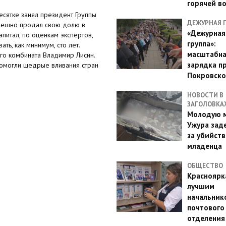
горячей в
есятке занял президент Группы
ДЕЖУРНАЯ 
пешно продал свою долю в
«Дежурная
питал, по оценкам экспертов,
группа»:
ть, как минимум, сто лет.
масштабн
го комбината Владимир Лисин.
зарядка п
помогли щедрые вливания стран
Покровско
НОВОСТИ В
ЗАГОЛОВКА
Молодую м
Ужура зад
за убийств
младенца
ОБЩЕСТВО
Красноярк
лучшим
начальник
почтового
отделения