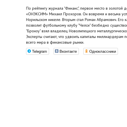
По рейтингу журнала "Финанс", первое место в золотой д
«ОНЭКСИМ» Михаил Прохоров. Он вовремя и весьма ус
Норильском никеле. Вторым стал Роман Абрамович. Его ка
позволит футбольному клубу "Челси" безбедно существова
"Бронзу" взял владелец Новолипецкого металлургическо
Эксперты считают, что удвоить капиталы миллиардерам 
всего мира в финансовые рынки.
Telegram
Вконтакте
Одноклассники