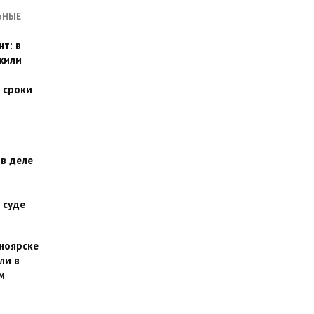
ЬНЫЕ
т: в
жили
 сроки
 в деле
 суде
сноярске
ли в
м