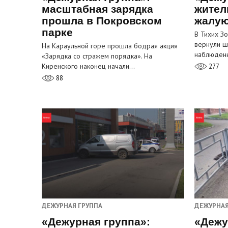
масштабная зарядка
жител
прошла в Покровском
жалую
парке
В Тихих З
вернули ш
На Караульной горе прошла бодрая акция
наблюден
«Зарядка со стражем порядка». На
Киренского наконец начали…
277
88
ДЕЖУРНАЯ ГРУППА
ДЕЖУРНАЯ
«Дежурная группа»:
«Дежу