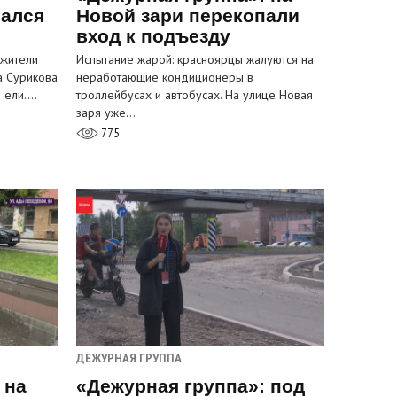
вался
Новой зари перекопали
вход к подъезду
 жители
Испытание жарой: красноярцы жалуются на
а Сурикова
неработающие кондиционеры в
и ели.…
троллейбусах и автобусах. На улице Новая
заря уже…
775
ДЕЖУРНАЯ ГРУППА
 на
«Дежурная группа»: под