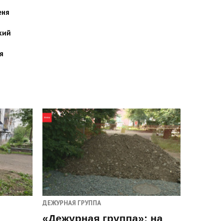
еня
кий
я
ДЕЖУРНАЯ ГРУППА
«Дежурная группа»: на