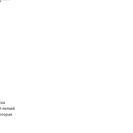
ска
0‑летней
оторая