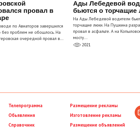
ровской
Ады Лебедевой вод
овался провал в
бьются о торчащие
аре
На Ады Лебедевой водители бьют
торчащие люки. На Пушкина разра
оводе по Авиаторов завершился
провал в асфальте. А на Копыловс
о без проблем не обошлось. На
мосту…
теровская очередной провал в…
2021
Телепрограмма
Размещение рекламы
Обьявления
Изготовление рекламы
Справочник
Размещение объявлений