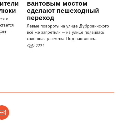
ители
вантовым мостом
 люки
сделают пешеходный
переход
ся о
стается
Левые повороты на улице Дубровинского
ком
всё же запретили — на улице появилась
сплошная разметка. Под вантовым…
2224