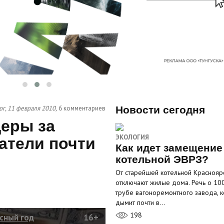
рг, 11 февраля 2010,
6 комментариев
Новости сегодня
еры за
ЭКОЛОГИЯ
атели почти
Как идет замещение
котельной ЭВРЗ?
От старейшей котельной Краснояр
отключают жилые дома. Речь о 10
трубе вагоноремонтного завода, к
дымит почти в…
198
сный год
16+