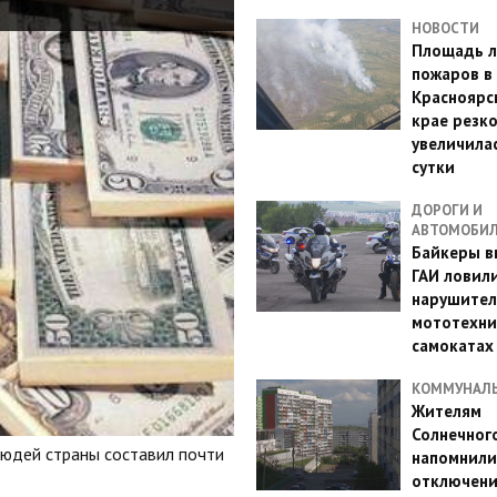
НОВОСТИ
Площадь л
пожаров в
Красноярс
крае резк
увеличилас
сутки
ДОРОГИ И
АВТОМОБИ
Байкеры в
ГАИ ловил
нарушител
мототехни
самокатах
КОММУНАЛ
Жителям
Солнечног
людей страны составил почти
напомнили
отключен