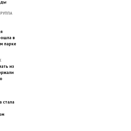
оды
ГРУППА
ая
рошла в
м парке
Х
ать из
ержали
о
а стала
ом