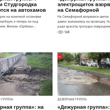
и Студгородка
электрощиток взор
тся на автохамов
на Семафорной
орях на конечной остановке
На Семафорной взорвался щиток:
лагбаум, и теперь он под
давно жаловались на проводку. Н
ием. Жители «Орбиты»…
ради красоты тротуара повредил
568
 ГРУППА
ДЕЖУРНАЯ ГРУППА
рная группа»: на
«Дежурная группа»: