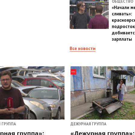
ОБЩЕСТВО
«Начали м
сливать»:
красноярс
подросток
добиваетс
зарплаты
Все новости
 ГРУППА
ДЕЖУРНАЯ ГРУППА
рная группа»:
«Дежурная группа»: