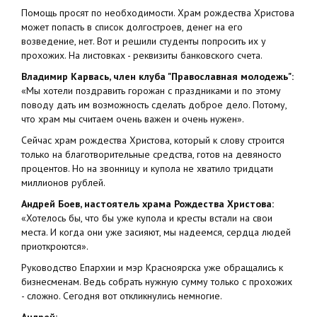
Помощь просят по необходимости. Храм рождества Христова
может попасть в список долгостроев, денег на его
возведение, нет. Вот и решили студенты попросить их у
прохожих. На листовках - реквизиты банковского счета.
Владимир Карвась, член клуба "Православная молодежь":
«Мы хотели поздравить горожан с праздниками и по этому
поводу дать им возможность сделать доброе дело. Потому,
что храм мы считаем очень важен и очень нужен».
Сейчас храм рождества Христова, который к слову строится
только на благотворительные средства, готов на девяносто
процентов. Но на звонницу и купола не хватило тридцати
миллионов рублей.
Андрей Боев, настоятель храма Рождества Христова:
«Хотелось бы, что бы уже купола и кресты встали на свои
места. И когда они уже засияют, мы надеемся, сердца людей
приоткроются».
Руководство Епархии и мэр Красноярска уже обращались к
бизнесменам. Ведь собрать нужную сумму только с прохожих
- сложно. Сегодня вот откликнулись немногие.