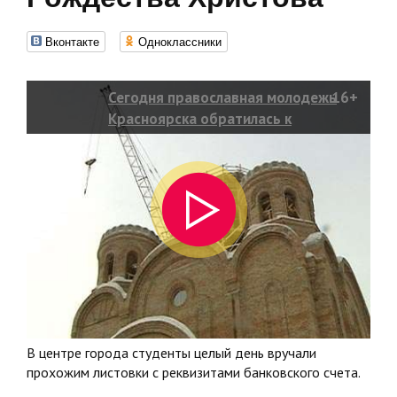
Вконтакте
Одноклассники
Сегодня православная молодежь
16+
Красноярска обратилась к
горожанам с просьбой
пожертвовать средства на
достройку храма Рождества
Христова
В центре города студенты целый день вручали
прохожим листовки с реквизитами банковского счета.