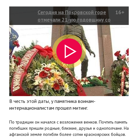
Сегодня на Покровской горе
16+
отмечали 21-ую годовщину со
дня вывода советских войск из
Афганистана
В честь этой даты, у памятника воинам-
интернационалистам прошел митинг.
По традиции он начался с возложения венков. Почтить память
погибших пришли родные, близкие, друзья и однополчане. На
афганской земле погибли более сотни красноярских бойцов.