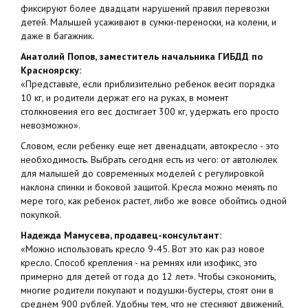
фиксируют более двадцати нарушений правил перевозки
детей. Малышей усаживают в сумки-переноски, на колени, и
даже в багажник.
Анатолий Попов, заместитель начальника ГИБДД по
Красноярску:
«Представьте, если приблизительно ребенок весит порядка
10 кг, и родители держат его на руках, в момент
столкновения его вес достигает 300 кг, удержать его просто
невозможно».
Словом, если ребенку еще нет двенадцати, автокресло - это
необходимость. Выбрать сегодня есть из чего: от автолюлек
для малышей до современных моделей с регулировкой
наклона спинки и боковой защитой. Кресла можно менять по
мере того, как ребенок растет, либо же вовсе обойтись одной
покупкой.
Надежда Мамусева, продавец-консультант:
«Можно использовать кресло 9-45. Вот это как раз новое
кресло. Способ крепления - на ремнях или изофикс, это
примерно для детей от года до 12 лет». Чтобы сэкономить,
многие родители покупают и подушки-бустеры, стоят они в
среднем 900 рублей. Удобны тем, что не стесняют движений,