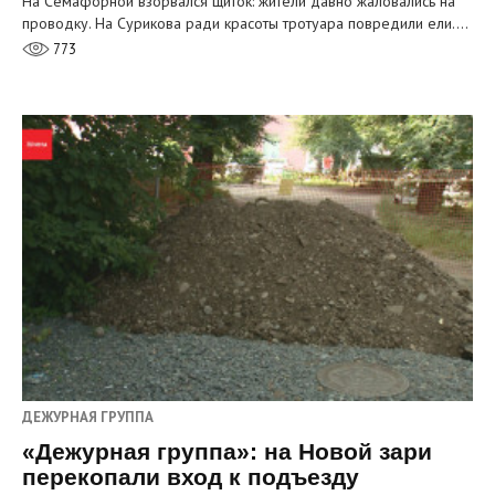
На Семафорной взорвался щиток: жители давно жаловались на
проводку. На Сурикова ради красоты тротуара повредили ели.…
773
ДЕЖУРНАЯ ГРУППА
«Дежурная группа»: на Новой зари
перекопали вход к подъезду