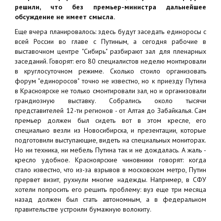
решили, что без премьер-министра дальнейшее
обсуждение не имеет смысла.
Еще вчера планировалось: здесь будут заседать единоросы с
всей России во главе с Путиным, а сегодня рабочие в
выставочном центре "Сибирь" разбирают зал для пленарных
заседаний. Говорят: его 80 специалистов неделю монтировали
в круглосуточном режиме. Сколько стоило организовать
форум "единоросов" точно не известно, но к приезду Путина
в Красноярске не только смонтировали зал, но и организовали
грандиозную выставку. Собрались около тысячи
представителей 12-ти регионов - от Алтая до Забайкалья. Сам
премьер должен был сидеть вот в этом кресле, его
специально везли из Новосибирска, и презентации, которые
подготовили выступающие, видеть на специальных мониторах.
Но ни техника, ни мебель Путина так и не дождалась. А жаль -
кресло удобное. Красноярские чиновники говорят: когда
стало известно, что из-за взрывов в московском метро, Путин
прервет визит, рухнули многие надежды. Например, в СФУ
хотели попросить его решить проблему: вуз еще три месяца
назад должен был стать автономным, а в федеральном
правительстве устроили бумажную волокиту.