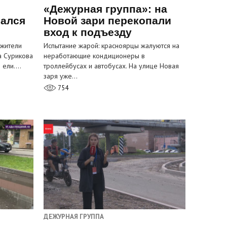
«Дежурная группа»: на
вался
Новой зари перекопали
вход к подъезду
 жители
Испытание жарой: красноярцы жалуются на
а Сурикова
неработающие кондиционеры в
и ели.…
троллейбусах и автобусах. На улице Новая
заря уже…
754
ДЕЖУРНАЯ ГРУППА