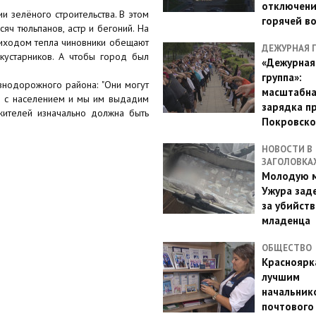
отключен
и зелёного строительства. В этом
горячей в
яч тюльпанов, астр и бегоний. На
приходом тепла чиновники обещают
ДЕЖУРНАЯ 
кустарников. А чтобы город был
«Дежурная
группа»:
знодорожного района: "Они могут
масштабн
те с населением и мы им выдадим
зарядка п
 жителей изначально должна быть
Покровско
НОВОСТИ В
ЗАГОЛОВКА
Молодую м
Ужура зад
за убийств
младенца
ОБЩЕСТВО
Красноярк
лучшим
начальник
почтового