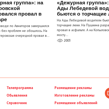
рная группа»: на
«Дежурная группа»:
ровской
Ады Лебедевой вод
овался провал в
бьются о торчащие
аре
На Ады Лебедевой водители бьют
торчащие люки. На Пушкина разра
оводе по Авиаторов завершился
провал в асфальте. А на Копыловс
о без проблем не обошлось. На
мосту…
теровская очередной провал в…
2003
Телепрограмма
Размещение рекламы
Обьявления
Изготовление рекламы
Справочник
Размещение объявлений