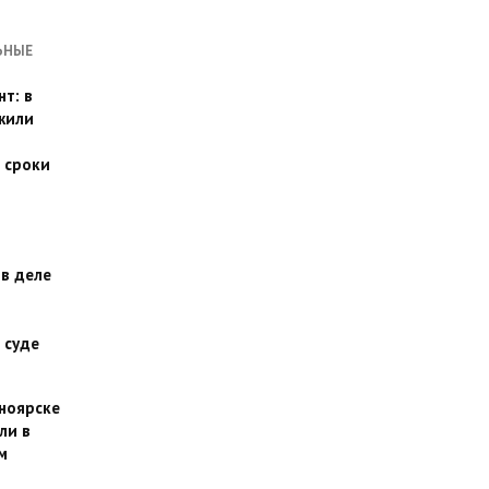
ЬНЫЕ
т: в
жили
 сроки
 в деле
 суде
сноярске
ли в
м