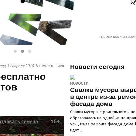
еда, 14 апреля 2010,
6 комментариев
Новости сегодня
бесплатно
НОВОСТИ
етов
Свалка мусора выр
в центре из-за ремо
фасада дома
Свалка мусора, строительного и не 
образовалась на одной из центра
аздавать семена
16+
улиц из-за ремонта фасада дома.
идут…