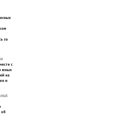
есных
ком
о
ь за
ЛИ
месте с
и юных
ей на
ке и
ЬНЫЕ
о
 об