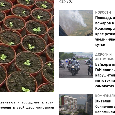
202
НОВОСТИ
Площадь л
пожаров в
Красноярс
крае резк
увеличилас
сутки
ДОРОГИ И
АВТОМОБИ
Байкеры в
ГАИ ловил
нарушител
мототехни
самокатах
КОММУНАЛ
Жителям
ваивают и городские власти.
Солнечног
еленить свой двор чиновники
напомнили