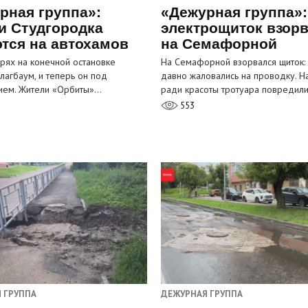
рная группа»:
«Дежурная группа»:
и Студгородка
электрощиток взор
тся на автохамов
на Семафорной
орях на конечной остановке
На Семафорной взорвался щиток:
лагбаум, и теперь он под
давно жаловались на проводку. Н
ием. Жители «Орбиты»…
ради красоты тротуара повредил
553
 ГРУППА
ДЕЖУРНАЯ ГРУППА