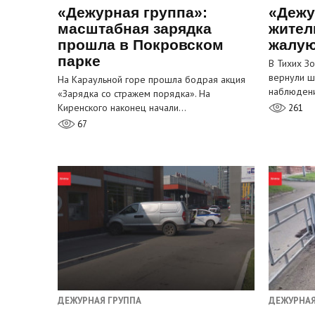
«Дежурная группа»:
«Дежу
масштабная зарядка
жител
прошла в Покровском
жалую
парке
В Тихих З
вернули ш
На Караульной горе прошла бодрая акция
наблюден
«Зарядка со стражем порядка». На
Киренского наконец начали…
261
67
ДЕЖУРНАЯ ГРУППА
ДЕЖУРНАЯ