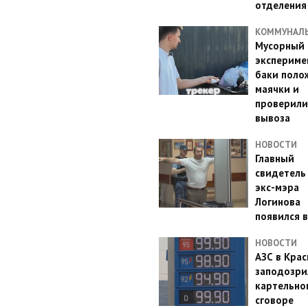
отделения
КОММУНАЛ
Мусорный
эксперимен
баки поло
маячки и
проверили
вывоза
НОВОСТИ
Главный
свидетель
экс-мэра
Логинова
появился в
НОВОСТИ
АЗС в Кра
заподозри
картельно
сговоре