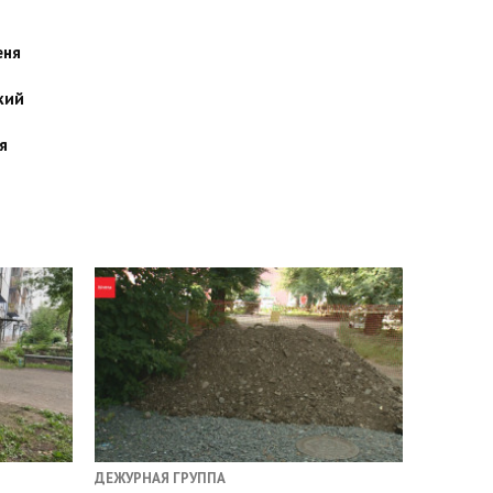
еня
кий
я
ДЕЖУРНАЯ ГРУППА