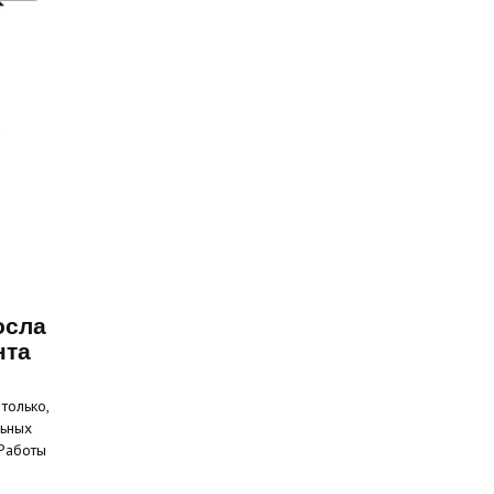
осла
нта
только,
льных
 Работы