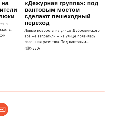
 на
«Дежурная группа»: под
ители
вантовым мостом
 люки
сделают пешеходный
переход
ся о
стается
Левые повороты на улице Дубровинского
ком
всё же запретили — на улице появилась
сплошная разметка. Под вантовым…
2207