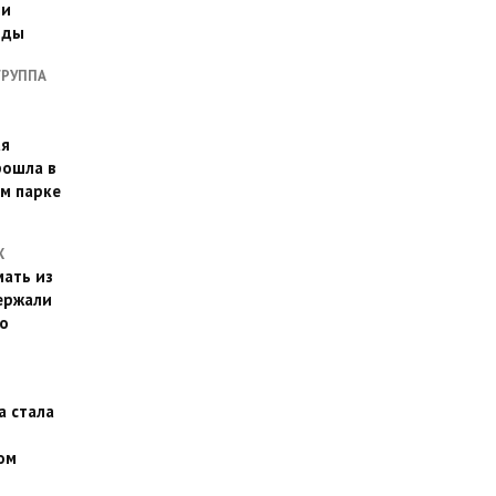
ии
оды
ГРУППА
ая
рошла в
м парке
Х
ать из
ержали
о
а стала
ом