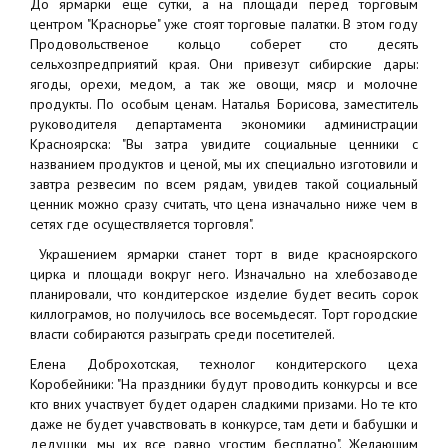
До ярмарки еще сутки, а на площади перед торговым
центром "Краснорье" уже стоят торговые палатки. В этом году
Продовольственое кольцо соберет сто десять
сельхозпредприятий края. Они привезут сибирские дары:
ягоды, орехи, медом, а так же овощи, мяср и молочне
продукты. По особым ценам. Наталья Борисова, заместитель
руководителя департамента экономики администрации
Красноярска: "Вы затра увидите социальные ценники с
названием продуктов и ценой, мы их специально изготовили и
завтра резвесим по всем рядам, увидев такой социальный
ценник можно сразу считать, что цена изначально ниже чем в
сетях где осуществляется торговля".
Украшением ярмарки станет торт в виде красноярского
цирка и площади вокруг него. Изначально на хлебозаводе
планировали, что кондитерское изделие будет весить сорок
киллограмов, но получилось все восемьдесят. Торт городские
власти собираются разыграть среди посетителей.
Елена Доброхотская, технолог кондитерского цеха
Коробейники: "На праздники будут проводить конкурсы и все
кто вних участвует будет одарен сладкими призами. Но те кто
даже не будет учавствовать в конкурсе, там дети и бабушки и
дедушки, мы их все равно угостим бесплатно". Желающим