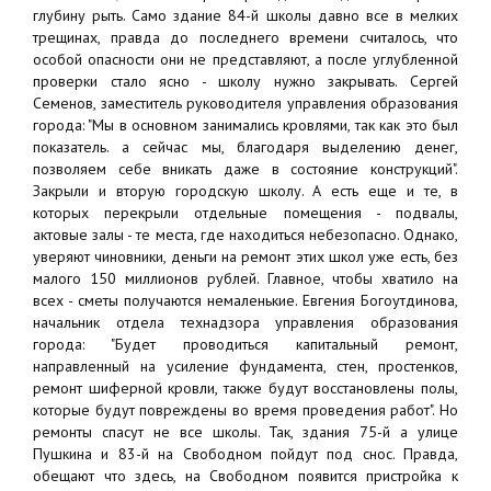
глубину рыть. Само здание 84-й школы давно все в мелких
трещинах, правда до последнего времени считалось, что
особой опасности они не представляют, а после углубленной
проверки стало ясно - школу нужно закрывать. Сергей
Семенов, заместитель руководителя управления образования
города: "Мы в основном занимались кровлями, так как это был
показатель. а сейчас мы, благодаря выделению денег,
позволяем себе вникать даже в состояние конструкций".
Закрыли и вторую городскую школу. А есть еще и те, в
которых перекрыли отдельные помещения - подвалы,
актовые залы - те места, где находиться небезопасно. Однако,
уверяют чиновники, деньги на ремонт этих школ уже есть, без
малого 150 миллионов рублей. Главное, чтобы хватило на
всех - сметы получаются немаленькие. Евгения Богоутдинова,
начальник отдела технадзора управления образования
города: "Будет проводиться капитальный ремонт,
направленный на усиление фундамента, стен, простенков,
ремонт шиферной кровли, также будут восстановлены полы,
которые будут повреждены во время проведения работ". Но
ремонты спасут не все школы. Так, здания 75-й а улице
Пушкина и 83-й на Свободном пойдут под снос. Правда,
обещают что здесь, на Свободном появится пристройка к