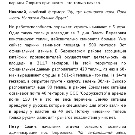
парники. Открыто признаются - это только начало.
Николай
, китайский фермер:
"Ну, тут немножко пока. Пока
шесть. Ну потом больше будет".
Их работоспособность поражает: строить начинают с 5 утра.
Одну такую теплицу возводят за 2 дня. Власти Березовки
констатируют: теплиц действительно становится больше. Уже
сейчас парники занимают площадь в 500 гектаров. Вот
официальные данные. В Березовском районе ассоциация
китайских производителей осуществляет деятельность на
площади в 211,7 гектаров. На этой территории по
официальным данным располагается 429 теплиц. Из них в 68-
ми - выращивают огурцы, в 361-ой теплице - томаты. На 14-ти
гектарах, в открытом грунте - капусту, зелень. Вблизи Зыково
располагается еще 90 теплиц, в районе Ермолаево китайцы
осваивают почти 40 гектаров, у ООО "Содружество" в аренде
почти 150 ГА и это не весь перечень. Землю китайцы
арендуют у русских, которые специально для этого взяли ее
в аренду у властей на 49 лет. Потому чиновники теперь
только руками разводят - рычагов воздействия у них нет.
Петр Сохин
, начальник отдела сельского хозяйства
администрации пос. Березовка:
"На сегодняшний день,