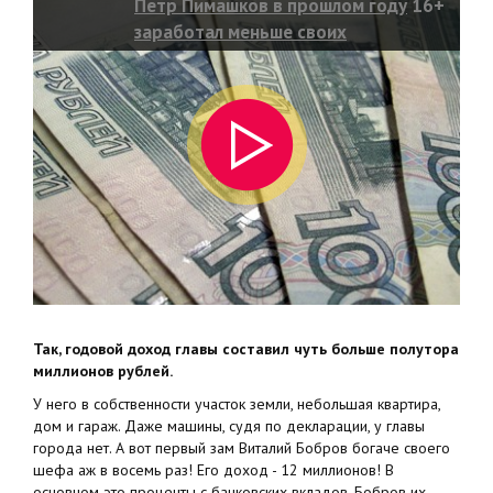
Петр Пимашков в прошлом году
16+
заработал меньше своих
подчиненных
Так, годовой доход главы составил чуть больше полутора
миллионов рублей.
У него в собственности участок земли, небольшая квартира,
дом и гараж. Даже машины, судя по декларации, у главы
города нет. А вот первый зам Виталий Бобров богаче своего
шефа аж в восемь раз! Его доход - 12 миллионов! В
основном это проценты с банковских вкладов, Бобров их