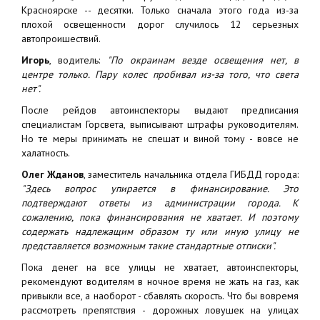
Красноярске -- десятки. Только сначала этого года из-за
плохой освещенности дорог случилось 12 серьезных
автопроишествий.
Игорь
, водитель:
"По окраинам везде освещения нет, в
центре только. Пару колес пробивал из-за того, что света
нет".
После рейдов автоинспекторы выдают предписания
специалистам Горсвета, выписывают штрафы руководителям.
Но те меры принимать не спешат и виной тому - вовсе не
халатность.
Олег Жданов
, заместитель начальника отдела ГИБДД города:
"Здесь вопрос упирается в финансирование. Это
подтверждают ответы из администрации города. К
сожалению, пока финансирования не хватает. И поэтому
содержать надлежащим образом ту или иную улицу не
представляется возможным такие стандартные отписки".
Пока денег на все улицы не хватает, автоинспекторы,
рекомендуют водителям в ночное время не жать на газ, как
привыкли все, а наоборот - сбавлять скорость. Что бы вовремя
рассмотреть препятствия - дорожных ловушек на улицах