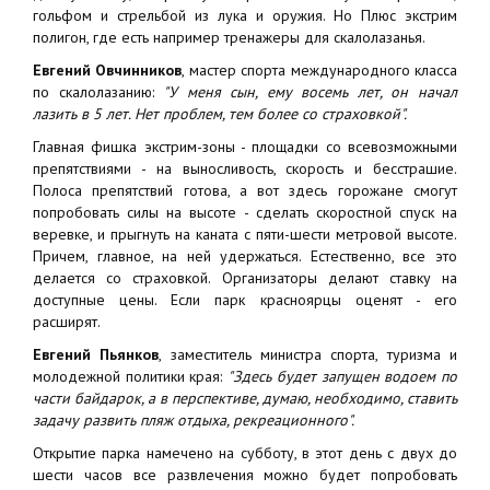
гольфом и стрельбой из лука и оружия. Но Плюс экстрим
полигон, где есть например тренажеры для скалолазанья.
Евгений Овчинников
, мастер спорта международного класса
по скалолазанию:
"У меня сын, ему восемь лет, он начал
лазить в 5 лет. Нет проблем, тем более со страховкой".
Главная фишка экстрим-зоны - площадки со всевозможными
препятствиями - на выносливость, скорость и бесстрашие.
Полоса препятствий готова, а вот здесь горожане смогут
попробовать силы на высоте - сделать скоростной спуск на
веревке, и прыгнуть на каната с пяти-шести метровой высоте.
Причем, главное, на ней удержаться. Естественно, все это
делается со страховкой. Организаторы делают ставку на
доступные цены. Если парк красноярцы оценят - его
расширят.
Евгений Пьянков
, заместитель министра спорта, туризма и
молодежной политики края:
"Здесь будет запущен водоем по
части байдарок, а в перспективе, думаю, необходимо, ставить
задачу развить пляж отдыха, рекреационного".
Открытие парка намечено на субботу, в этот день с двух до
шести часов все развлечения можно будет попробовать