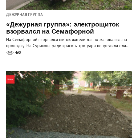
ДЕЖУРНАЯ ГРУППА
«Дежурная группа»: электрощиток
взорвался на Семафорной
На Семафорной взорвался щиток: жители давно жаловались на
проводку. На Сурикова ради красоты тротуара повредили ели.…
468