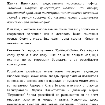
Жанна Валинская
, представитель московского офиса:
"Конечно, модные присутствуют молнии. Это галифе,
интересный крой, если посмотрите, там сочетается несколько
тканей в одном костюме. Что касается платья с размытыми
принтами - это очень модно".
И платья, и костюмы выполнены на стыке стилей: удобно как в
спортивном, элегантно как в деловом. Такие сочетания
осенью будут в моде. Еще один тренд сезона - брюки в
жокейском стиле.
Снежана Гергердт
, покупатель:
"Удобно? Очень. Уже надо на
кассу идти, а я все хожу".
Еще одна тенденция: модницы
охотятся не за мировыми брендами, а за российскими
коллекциями.
Российские дизайнеры очень тонко чувствуют тенденции
мировой моды. Даже наши звезды предпочитают появляться
на показах и фотосессиях в нарядах от русских модельеров.
вот например, Аврора и Ольга Будина в платьях от Ларисы
Калистратовой. Лариса Калистратова - дизайнер марки
"Персонажи". Бренд российский, но развивается он по всем
мировым законам и моды, и рынка. Например, здесь
ежемесячно выходит две новые коллекции, причем очень