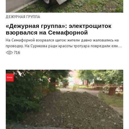
ДЕЖУРНАЯ ГРУППА
«Дежурная группа»: электрощиток
взорвался на Семафорной
На Семафорной взорвался щиток: жители давно жаловались на
проводку. На Сурикова ради красоты тротуара повредили ели.…
716