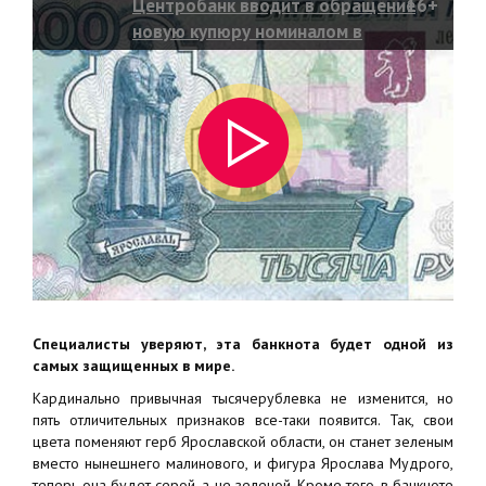
Центробанк вводит в обращение
16+
новую купюру номиналом в
тысячу рублей
Специалисты уверяют, эта банкнота будет одной из
самых защищенных в мире.
Кардинально привычная тысячерублевка не изменится, но
пять отличительных признаков все-таки появится. Так, свои
цвета поменяют герб Ярославской области, он станет зеленым
вместо нынешнего малинового, и фигура Ярослава Мудрого,
теперь она будет серой, а не зеленой. Кроме того, в банкноте