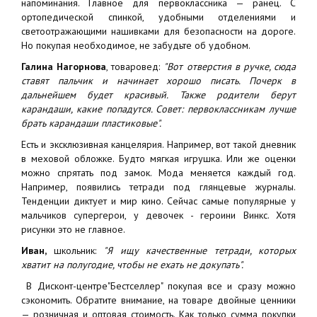
напоминания. Главное для первоклассника — ранец. С
ортопедической спинкой, удобными отделениями и
светоотражающими нашивками для безопасности на дороге.
Но покупая необходимое, не забудьте об удобном.
Галина Нагорнова
, товаровед:
"Вот отверстия в ручке, сюда
ставят пальчик и начинает хорошо писать. Почерк в
дальнейшем будет красивый. Также родители берут
карандаши, какие попадутся. Совет: первоклассникам лучше
брать карандаши пластиковые".
Есть и эксклюзивная канцелярия. Например, вот такой дневник
в меховой обложке. Будто мягкая игрушка. Или же оценки
можно спрятать под замок. Мода меняется каждый год.
Например, появились тетради под глянцевые журналы.
Тенденции диктует и мир кино. Сейчас самые популярные у
мальчиков супергерои, у девочек - героини Винкс. Хотя
рисунки это не главное.
Иван,
школьник:
"Я ищу качественные тетради, которых
хватит на полугодие, чтобы не ехать не докупать".
В Дисконт-центре"Бестселлер" покупая все и сразу можно
сэкономить. Обратите внимание, на товаре двойные ценники
— розничная и оптовая стоимость. Как только сумма покупки