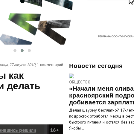
ница, 27 августа 2010,
1 комментарий
Новости сегодня
ы как
ОБЩЕСТВО
и делать
«Начали меня слива
красноярский подро
добивается зарпла
Делал шаурму бесплатно? 17‑лет
подросток отработал месяц в рес
быстрого питания и остался без за
Якобы…
орившись решили
16+