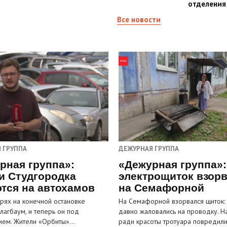
отделения
Все новости
 ГРУППА
ДЕЖУРНАЯ ГРУППА
рная группа»:
«Дежурная группа»:
и Студгородка
электрощиток взор
тся на автохамов
на Семафорной
орях на конечной остановке
На Семафорной взорвался щиток:
лагбаум, и теперь он под
давно жаловались на проводку. Н
ием. Жители «Орбиты»…
ради красоты тротуара повредил