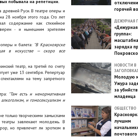
вых побывала на репетиции.
отключен
горячей в
а древней Руси. В театре оперы и
на 28 ноября этого года. Сто лет
ДЕЖУРНАЯ 
овал содержание как стихийное
«Дежурная
уверен - и нынешним зрителям
группа»:
масштабн
 оперы и балета:
"В Красноярске
зарядка п
щая в искусстве — скоро все
Покровско
НОВОСТИ В
инский театр, на третий по счету
ЗАГОЛОВКА
тует уже 13 сентября. Репертуар
Молодую м
спектаклями на тему запретного
Ужура зад
за убийств
ра:
"Там есть и ненормативная
младенца
 алкоголизм, и гомосексуализм и
ОБЩЕСТВО
Красноярк
 не только творческими замыслами
лучшим
в театры завлекают молодежь. В
начальник
рор, но привлечет ли эротизм в
почтового