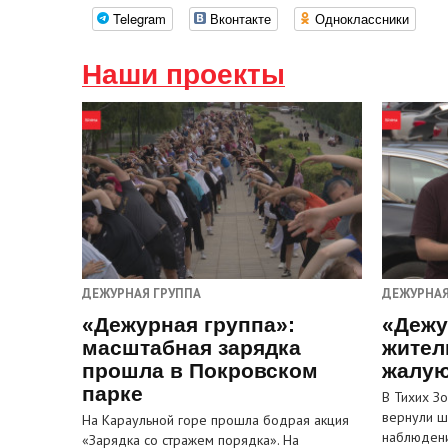
Telegram
Вконтакте
Одноклассники
Наши проекты
ДЕЖУРНАЯ ГРУППА
ДЕЖУРНАЯ
«Дежурная группа»:
«Дежу
масштабная зарядка
жител
прошла в Покровском
жалую
парке
В Тихих З
вернули ш
На Караульной горе прошла бодрая акция
наблюден
«Зарядка со стражем порядка». На