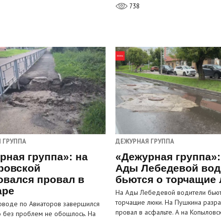
738
 ГРУППА
ДЕЖУРНАЯ ГРУППА
рная группа»: на
«Дежурная группа»:
ровской
Ады Лебедевой вод
овался провал в
бьются о торчащие
аре
На Ады Лебедевой водители бьют
торчащие люки. На Пушкина разра
оводе по Авиаторов завершился
провал в асфальте. А на Копыловс
о без проблем не обошлось. На