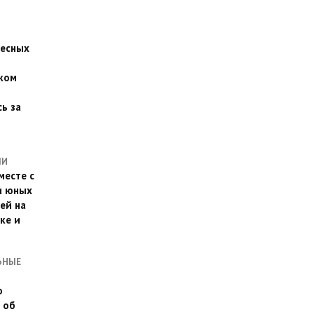
есных
ком
о
ь за
ЛИ
месте с
и юных
ей на
ке и
ЬНЫЕ
о
 об