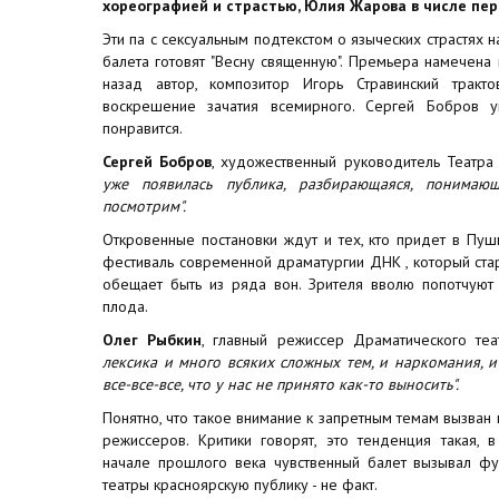
хореографией и страстью, Юлия Жарова в числе пер
Эти па с сексуальным подтекстом о языческих страстях н
балета готовят "Весну священную". Премьера намечена 
назад автор, композитор Игорь Стравинский тракт
воскрешение зачатия всемирного. Сергей Бобров 
понравится.
Сергей Бобров
, художественный руководитель Театра
уже появилась публика, разбирающаяся, понимаю
посмотрим".
Откровенные постановки ждут и тех, кто придет в Пушк
фестиваль современной драматургии ДНК , который стар
обещает быть из ряда вон. Зрителя вволю попотчуют 
плода.
Олег Рыбкин
, главный режиссер Драматического теат
лексика и много всяких сложных тем, и наркомания, и
все-все-все, что у нас не принято как-то выносить".
Понятно, что такое внимание к запретным темам вызван
режиссеров. Критики говорят, это тенденция такая, 
начале прошлого века чувственный балет вызывал фу
театры красноярскую публику - не факт.