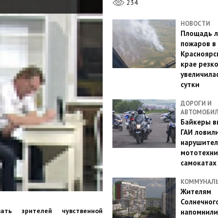
234
НОВОСТИ
Площадь л
пожаров в
Красноярс
крае резк
увеличилас
сутки
ДОРОГИ И
АВТОМОБИ
Байкеры в
ГАИ ловил
нарушител
мототехни
самокатах
КОММУНАЛ
Жителям
Солнечног
ать зрителей чувственной
напомнили