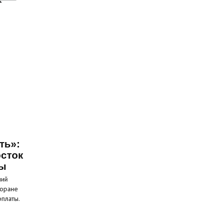
ть»:
сток
ты
ний
торане
рплаты.