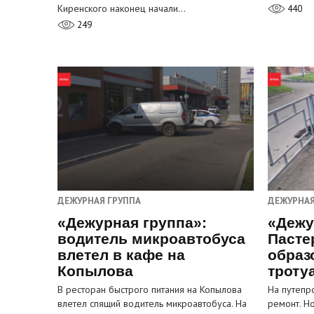
Киренского наконец начали…
440
249
ДЕЖУРНАЯ ГРУППА
ДЕЖУРНАЯ
«Дежурная группа»:
«Дежу
водитель микроавтобуса
Пасте
влетел в кафе на
образ
Копылова
троту
В ресторан быстрого питания на Копылова
На путепр
влетел спящий водитель микроавтобуса. На
ремонт. Н