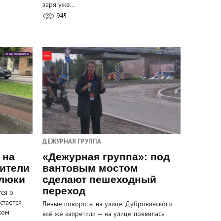
заря уже…
945
ДЕЖУРНАЯ ГРУППА
 на
«Дежурная группа»: под
ители
вантовым мостом
 люки
сделают пешеходный
переход
ся о
стается
Левые повороты на улице Дубровинского
ком
всё же запретили — на улице появилась