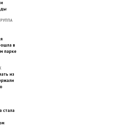
ии
оды
ГРУППА
ая
рошла в
м парке
Х
ать из
ержали
о
а стала
ом