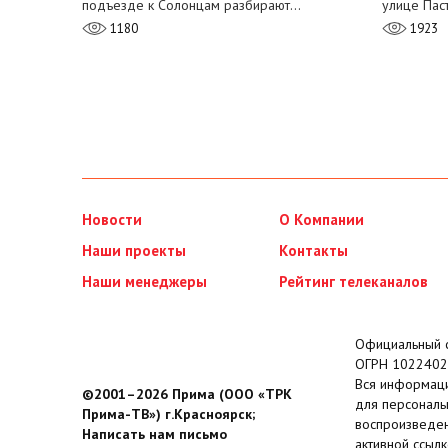
подъезде к Солонцам разбирают…
улице Пас
1180
1923
Новости
О Компании
Наши проекты
Контакты
Наши менеджеры
Рейтинг телеканалов
Официальный с
ОГРН 1022402
Вся информаци
©2001–2026 Прима (ООО «ТРК
для персональ
Прима-ТВ») г.Красноярск;
воспроизведен
Написать нам письмо
активной ссылк