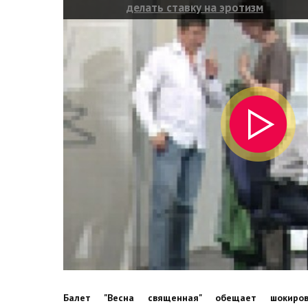
делать ставку на эротизм
Балет "Весна священная" обещает шокиров