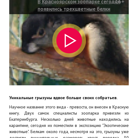
В Красноярском зоопарке сегодня
16+
появились трехцветные белки
Уникальные грызуны вдвое больше своих собратьев.
Научное название этого вида - превоста, он внесен в Красную
книгу. Двух самок специалисты зоопарка привезли из
Екатеринбурга. Несколько дней животные находились на
карантине, сегодня их поместили в экспозицию "Экзотические
животные". Белкам около года, несмотря на это, грызуны уже
достигли внушительных размеров: хвост порядка 30