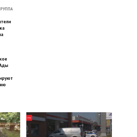
ГРУППА
ители
ка
на
кое
 Ады
й
ируют
йню