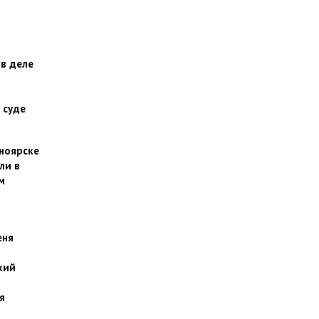
 в деле
 суде
сноярске
ли в
м
еня
кий
я