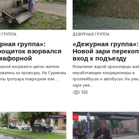
 ГРУППА
ДЕЖУРНАЯ ГРУППА
рная группа»:
«Дежурная группа»:
рощиток взорвался
Новой зари переко
мафорной
вход к подъезду
рной взорвался щиток: жители
Испытание жарой: красноярцы жал
овались на проводку. На Сурикова
неработающие кондиционеры в
оты тротуара повредили ели.…
троллейбусах и автобусах. На ули
заря уже…
502