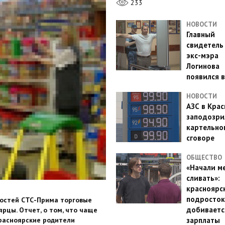
233
НОВОСТИ
Главный
свидетель
экс-мэра
Логинова
появился в
НОВОСТИ
АЗС в Кра
заподозри
картельно
сговоре
ОБЩЕСТВО
«Начали м
сливать»:
красноярс
подросток
востей СТС-Прима торговые
добиваетс
рцы. Отчет, о том, что чаще
красноярские родители
зарплаты