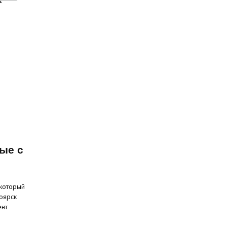
ые с
 который
оярск
ент