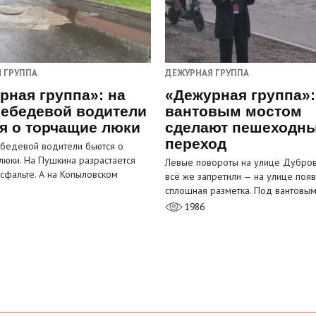
 ГРУППА
ДЕЖУРНАЯ ГРУППА
рная группа»: на
«Дежурная группа»:
ебедевой водители
вантовым мостом
я о торчащие люки
сделают пешеходн
переход
бедевой водители бьются о
люки. На Пушкина разрастается
Левые повороты на улице Дубров
асфальте. А на Копыловском
всё же запретили — на улице появ
сплошная разметка. Под вантовы
1986