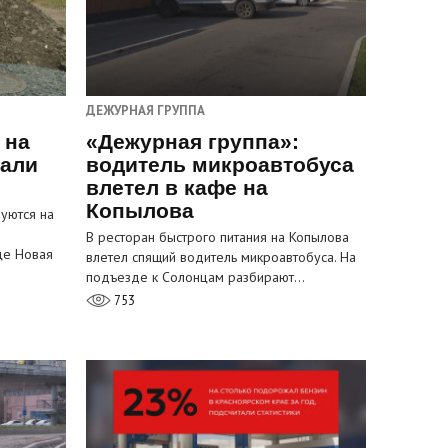
ДЕЖУРНАЯ ГРУППА
 на
«Дежурная группа»:
пали
водитель микроавтобуса
влетел в кафе на
Копылова
уются на
В ресторан быстрого питания на Копылова
це Новая
влетел спящий водитель микроавтобуса. На
подъезде к Солонцам разбирают…
753