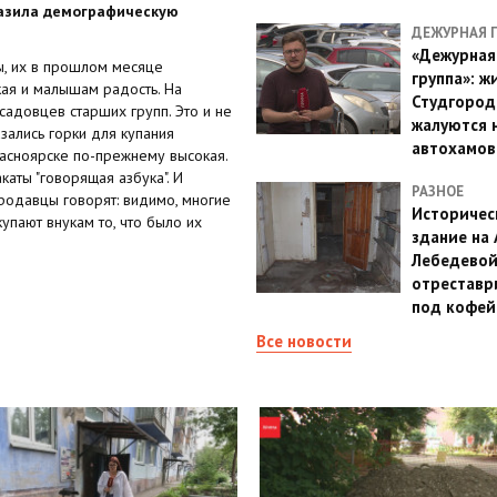
разила демографическую
ДЕЖУРНАЯ 
«Дежурная
ы, их в прошлом месяце
группа»: ж
ая и малышам радость. На
Студгород
садовцев старших групп. Это и не
жалуются 
зались горки для купания
автохамов
асноярске по-прежнему высокая.
каты "говорящая азбука". И
РАЗНОЕ
Продавцы говорят: видимо, многие
Историчес
упают внукам то, что было их
здание на
Лебедево
отреставр
под кофе
Все новости