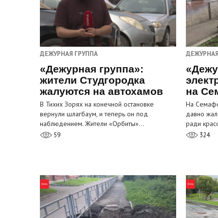
ДЕЖУРНАЯ ГРУППА
ДЕЖУРНАЯ
«Дежурная группа»:
«Дежу
жители Студгородка
элект
жалуются на автохамов
на Се
В Тихих Зорях на конечной остановке
На Семафо
вернули шлагбаум, и теперь он под
давно жал
наблюдением. Жители «Орбиты»…
ради крас
59
324