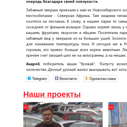
очередь благодаря своей лопоухости.
Забавные зверьки приехали к нам из Новосибирского з
местообитание - Северная Африка. Там хищники пита
охотятся на песчанок. К слову, в нашем парке те сам
соседнем от феньков вольере. Однако кормят лисиц у н
кашами, фруктами, творогом и яйцами. Посетители парк
забавный вид у зверьков из-за больших ушей. Зоологи
для понижения температуры тела. И сегодня же в Р
горожан, кто привез больше всех корма животным. Лю
причем счет овощей шел не на килограммы, а на мешки.
Андрей
, победитель акции "Урожай":
"Капусту вози
количестве. Дачный урожай жалко выкидывать, вот хоть
Telegram
Вконтакте
Одноклассники
Наши проекты