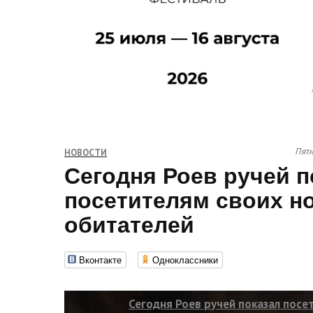
Пятн
НОВОСТИ
Сегодня Роев ручей п
посетителям своих н
обитателей
Вконтакте
Одноклассники
Сегодня Роев ручей показал посе