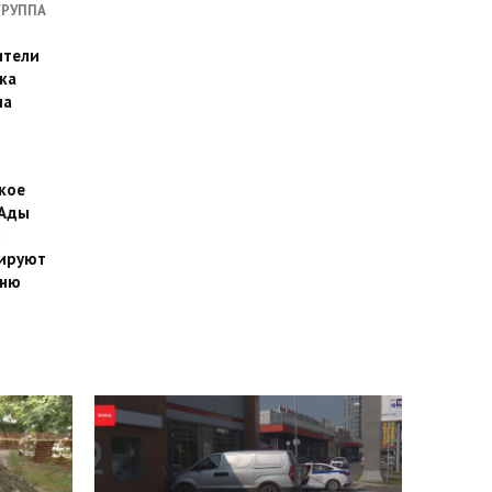
ГРУППА
ители
ка
на
кое
 Ады
й
ируют
йню