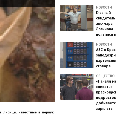
НОВОСТИ
Главный
свидетель
экс-мэра
Логинова
появился в
НОВОСТИ
АЗС в Кра
заподозри
картельно
сговоре
ОБЩЕСТВО
«Начали м
сливать»:
красноярс
подросток
добиваетс
зарплаты
е лисицы, известные в первую