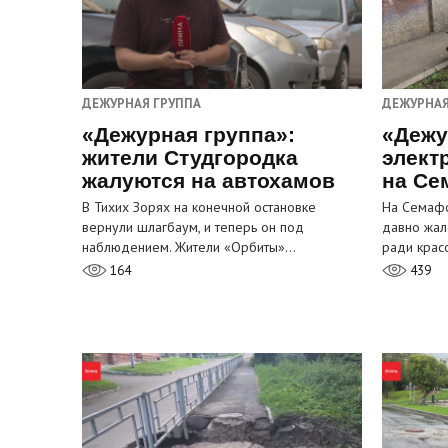
ДЕЖУРНАЯ ГРУППА
ДЕЖУРНАЯ
«Дежурная группа»:
«Дежу
жители Студгородка
элект
жалуются на автохамов
на Се
В Тихих Зорях на конечной остановке
На Семафо
вернули шлагбаум, и теперь он под
давно жал
наблюдением. Жители «Орбиты»…
ради крас
164
439