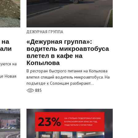
ДЕЖУРНАЯ ГРУППА
 на
«Дежурная группа»:
пали
водитель микроавтобуса
влетел в кафе на
Копылова
уются на
В ресторан быстрого питания на Копылова
це Новая
влетел спящий водитель микроавтобуса. На
подъезде к Солонцам разбирают…
885