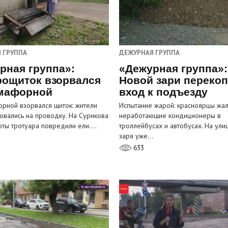
 ГРУППА
ДЕЖУРНАЯ ГРУППА
рная группа»:
«Дежурная группа»:
рощиток взорвался
Новой зари переко
мафорной
вход к подъезду
рной взорвался щиток: жители
Испытание жарой: красноярцы жал
овались на проводку. На Сурикова
неработающие кондиционеры в
оты тротуара повредили ели.…
троллейбусах и автобусах. На ули
заря уже…
633