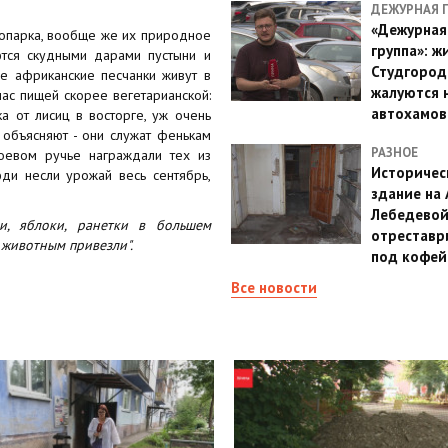
ДЕЖУРНАЯ 
«Дежурная
оопарка, вообще же их природное
группа»: ж
ются скудными дарами пустыни и
Студгород
ые африканские песчанки живут в
жалуются 
ас пищей скорее вегетарианской:
автохамов
а от лисиц в восторге, уж очень
 объясняют - они служат фенькам
РАЗНОЕ
оевом ручье награждали тех из
Историчес
ди несли урожай весь сентябрь,
здание на
Лебедево
ли, яблоки, ранетки в большем
отреставр
 животным привезли".
под кофе
Все новости