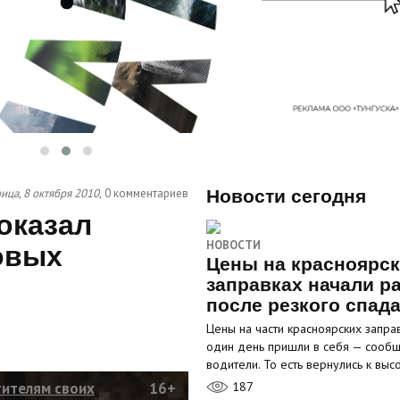
ица, 8 октября 2010,
0 комментариев
Новости сегодня
оказал
НОВОСТИ
овых
Цены на красноярс
заправках начали р
после резкого спад
Цены на части красноярских запра
один день пришли в себя — сооб
водители. То есть вернулись к вы
тителям своих
16+
187