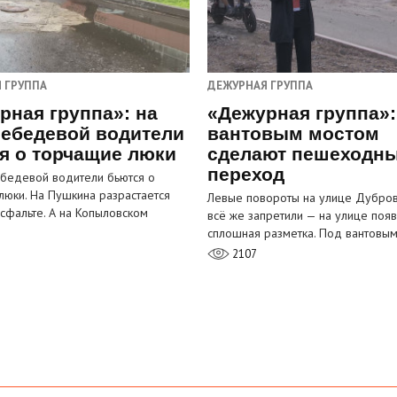
 ГРУППА
ДЕЖУРНАЯ ГРУППА
рная группа»: на
«Дежурная группа»:
ебедевой водители
вантовым мостом
я о торчащие люки
сделают пешеходн
переход
бедевой водители бьются о
люки. На Пушкина разрастается
Левые повороты на улице Дубров
асфальте. А на Копыловском
всё же запретили — на улице появ
сплошная разметка. Под вантовы
2107