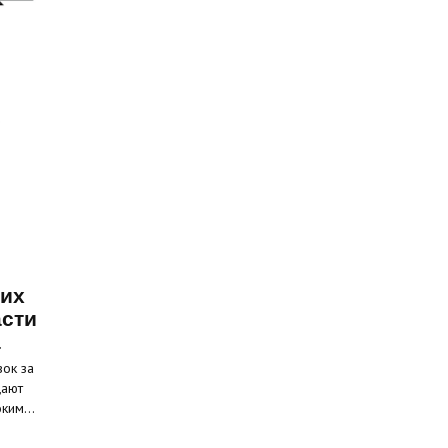
ких
асти
а
вок за
щают
соким…