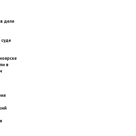
 в деле
 суде
сноярске
ли в
м
еня
кий
я