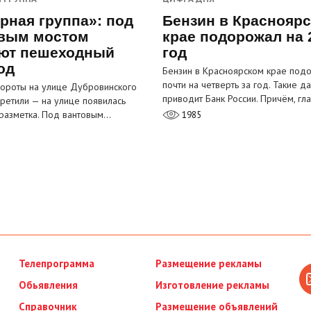
рная группа»: под
Бензин в Краснояр
вым мостом
крае подорожал на 
ют пешеходный
год
од
Бензин в Красноярском крае под
почти на четверть за год. Такие д
ороты на улице Дубровинского
приводит Банк России. Причём, г
претили — на улице появилась
разметка. Под вантовым…
1985
Телепрограмма
Размещение рекламы
Обьявления
Изготовление рекламы
Справочник
Размещение объявлений