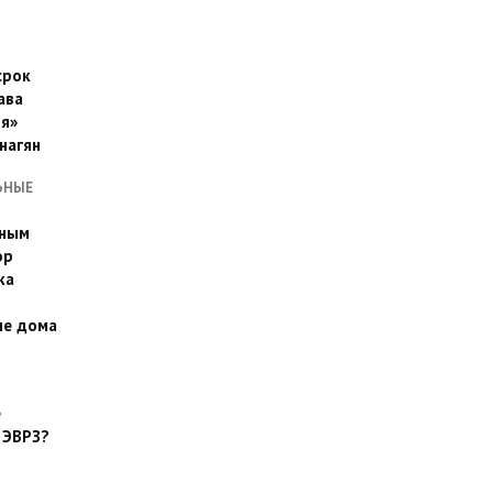
срок
ава
я»
нагян
ЬНЫЕ
ьным
эр
ка
ые дома
е
 ЭВРЗ?