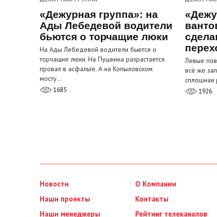
«Дежурная группа»: на
«Дежу
Ады Лебедевой водители
ванто
бьются о торчащие люки
сдела
перех
На Ады Лебедевой водители бьются о
торчащие люки. На Пушкина разрастается
Левые пов
провал в асфальте. А на Копыловском
всё же за
мосту…
сплошная 
1685
1926
Новости
О Компании
Наши проекты
Контакты
Наши менеджеры
Рейтинг телеканалов