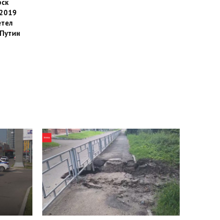
рск
 2019
етел
Путин