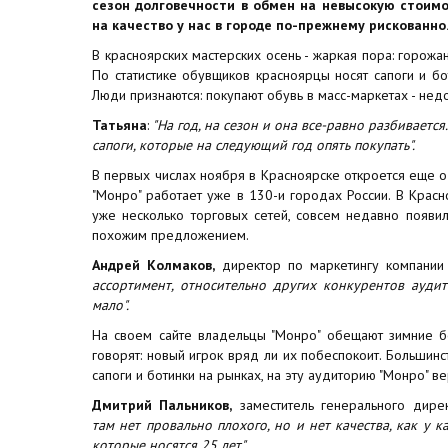
сезон долговечности в обмен на невысокую стоимо
на качество у нас в городе по-прежнему рискованно
В красноярских мастерских осень - жаркая пора: горожа
По статистике обувщиков красноярцы носят сапоги и бо
Люди признаются: покупают обувь в масс-маркетах - нед
Татьяна
:
"На год, на сезон и она все-равно разбивается
сапоги, которые на следующий год опять покупать".
В первых числах ноября в Красноярске откроется еще од
"Монро" работает уже в 130-и городах России. В Красн
уже несколько торговых сетей, совсем недавно появи
похожим предложением.
Андрей Колмаков,
директор по маркетингу компании
ассортимент, относительно других конкурентов ауди
мало".
На своем сайте владельцы "Монро" обещают зимние б
говорят: новый игрок вряд ли их побеспокоит. Большин
сапоги и ботинки на рынках, на эту аудиторию "Монро" в
Дмитрий Пальников,
заместитель генерального дире
там нет провально плохого, но и нет качества, как у 
которые носятся 25 лет".