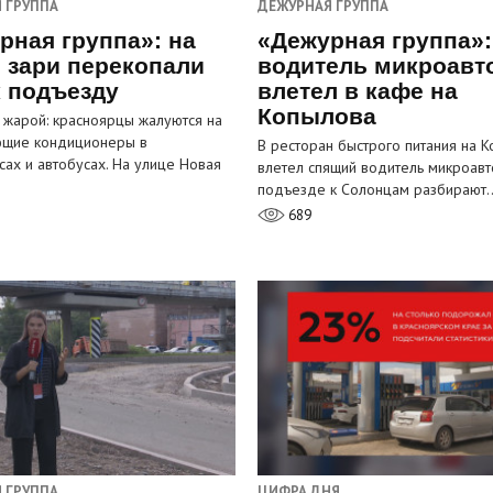
 ГРУППА
ДЕЖУРНАЯ ГРУППА
рная группа»: на
«Дежурная группа»:
 зари перекопали
водитель микроавт
к подъезду
влетел в кафе на
Копылова
 жарой: красноярцы жалуются на
ющие кондиционеры в
В ресторан быстрого питания на 
сах и автобусах. На улице Новая
влетел спящий водитель микроавт
…
подъезде к Солонцам разбирают
689
 ГРУППА
ЦИФРА ДНЯ