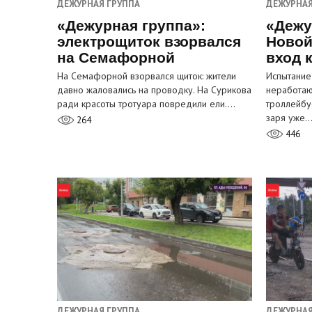
ДЕЖУРНАЯ ГРУППА
ДЕЖУРНАЯ
«Дежурная группа»:
«Дежу
электрощиток взорвался
Новой
на Семафорной
вход 
На Семафорной взорвался щиток: жители
Испытание
давно жаловались на проводку. На Сурикова
неработа
ради красоты тротуара повредили ели.…
троллейбу
заря уже
264
446
ДЕЖУРНАЯ ГРУППА
ДЕЖУРНАЯ