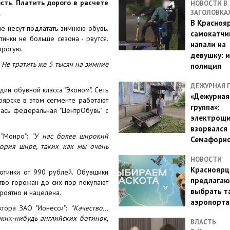
сть. Платить дорого в расчете
НОВОСТИ В
.
ЗАГОЛОВКА
В Красноя
не несут подлатать зимнюю обувь.
самокатчи
тинки не больше сезона - рвутся.
напали на
орогую.
девушку: 
. Не тратить же 5 тысяч на зимние
полиция
ДЕЖУРНАЯ 
ин обувной класса "Эконом". Сеть
«Дежурная
оярске в этом сегменте работают
группа»:
лась федеральная "ЦентрОбувь" с
электрощ
взорвался 
 "Монро":
"У нас более широкий
Семафорн
тория шире, таких как мы очень
НОВОСТИ
Красноярц
отинки от 990 рублей. Обувщики
предлагаю
ство горожан до сих пор покупают
выбрать т
ероятно и нацелена.
аэропорта
ктора ЗАО "Ионесси":
"Качество...
каких-нибудь английских ботинок,
ВЛАСТЬ