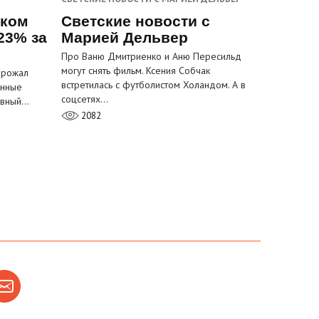
ском
Светские новости с
23% за
Марией Дельвер
Про Ваню Дмитриенко и Аню Пересильд
могут снять фильм. Ксения Собчак
орожал
встретилась с футболистом Холандом. А в
анные
соцсетях…
лавный…
2082