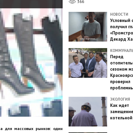
366
НОВОСТИ
Условный 
получил гл
«Промстро
Декард Ха
КОММУНАЛ
Перед
отопител
сезоном м
Красноярс
проверил
проблемн
ЭКОЛОГИЯ
Как идет
замещени
котельной
на для массовых рынков: один