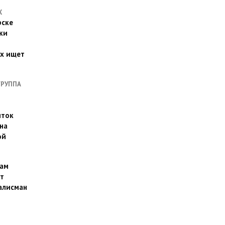
Х
рске
ки
их ищет
ГРУППА
иток
на
ой
ам
т
алисман