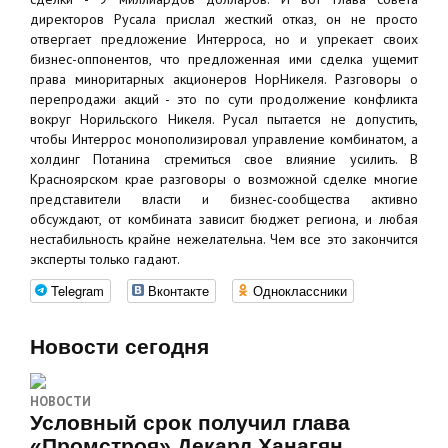
директоров Русала прислал жесткий отказ, он не просто
отвергает предложение Интерроса, но и упрекает своих
бизнес-оппонентов, что предложенная ими сделка ущемит
права миноритарных акционеров НорНикеля. Разговоры о
перепродажи акций - это по сути продолжение конфликта
вокруг Норильского Никеля. Русал пытается не допустить,
чтобы Интеррос монополизировал управление комбинатом, а
холдинг Потанина стремиться свое влияние усилить. В
Красноярском крае разговоры о возможной сделке многие
представители власти и бизнес-сообщества активно
обсуждают, от комбината зависит бюджет региона, и любая
нестабильность крайне нежелательна. Чем все это закончится
эксперты только гадают.
Telegram
Вконтакте
Одноклассники
Новости сегодня
НОВОСТИ
Условный срок получил глава
«Промстроя» Декард Ханагян