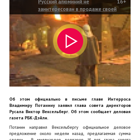
Русский алюминий не
16+
заинтересован в продаже своей
части акций НорНикеля
Об этом официально в письме главе Интерроса
Владимиру Потанину заявил глава совета директоров
Русала Виктор Вексельберг. Об этом сообщает деловая
газета РБК-Дэйли.
Потанин направил Вексельбергу официальное деловое
предложение около недели назад, предлагаемая сумма
сделки - 9 миллиардов долларов. И вот глава совета