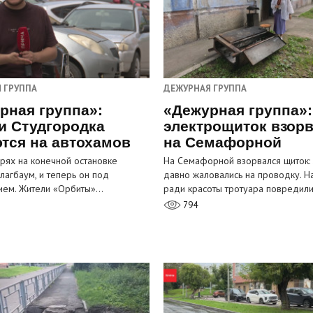
 ГРУППА
ДЕЖУРНАЯ ГРУППА
рная группа»:
«Дежурная группа»:
и Студгородка
электрощиток взор
тся на автохамов
на Семафорной
орях на конечной остановке
На Семафорной взорвался щиток:
лагбаум, и теперь он под
давно жаловались на проводку. Н
ием. Жители «Орбиты»…
ради красоты тротуара повредил
794