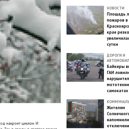
НОВОСТИ
Площадь л
пожаров в
Красноярс
крае резк
увеличилас
сутки
ДОРОГИ И
АВТОМОБИ
Байкеры в
ГАИ ловил
нарушител
мототехни
самокатах
КОММУНАЛ
Жителям
Солнечног
напомнили
од накроет циклон. И
отключен
 Так, в среду, в светлое время