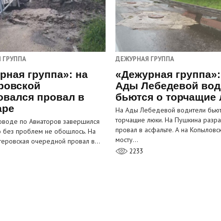
 ГРУППА
ДЕЖУРНАЯ ГРУППА
рная группа»: на
«Дежурная группа»:
ровской
Ады Лебедевой вод
овался провал в
бьются о торчащие
аре
На Ады Лебедевой водители бьют
торчащие люки. На Пушкина разра
оводе по Авиаторов завершился
провал в асфальте. А на Копыловс
о без проблем не обошлось. На
мосту…
теровская очередной провал в…
2233