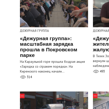
ДЕЖУРНАЯ ГРУППА
ДЕЖУРНАЯ
«Дежурная группа»:
«Дежу
масштабная зарядка
жител
прошла в Покровском
жалую
парке
В Тихих З
вернули ш
На Караульной горе прошла бодрая акция
наблюден
«Зарядка со стражем порядка». На
Киренского наконец начали…
493
314