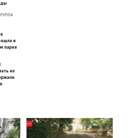
оды
ГРУППА
ая
рошла в
м парке
Х
ать из
ержали
о