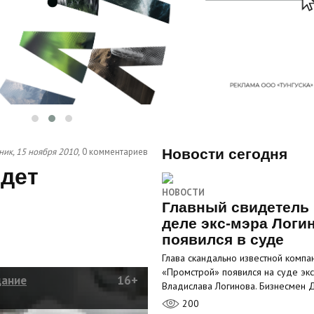
ик, 15 ноября 2010,
0 комментариев
Новости сегодня
идет
НОВОСТИ
Главный свидетель 
деле экс-мэра Логи
появился в суде
Глава скандально известной компа
«Промстрой» появился на суде эк
дание
16+
Владислава Логинова. Бизнесмен
200