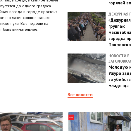
горячей в
пустятся до одного градуса
Такая погода в городе простоит
ДЕЖУРНАЯ 
же выглянет солнце, однако
«Дежурная
 ниже нуля. Всю неделю на
группа»:
т быть внимательнее.
масштабн
зарядка п
Покровско
НОВОСТИ В
ЗАГОЛОВКА
Молодую м
Ужура зад
за убийств
младенца
Все новости