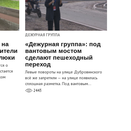
ДЕЖУРНАЯ ГРУППА
 на
«Дежурная группа»: под
ители
вантовым мостом
 люки
сделают пешеходный
переход
ся о
стается
Левые повороты на улице Дубровинского
ком
всё же запретили — на улице появилась
сплошная разметка. Под вантовым…
2443