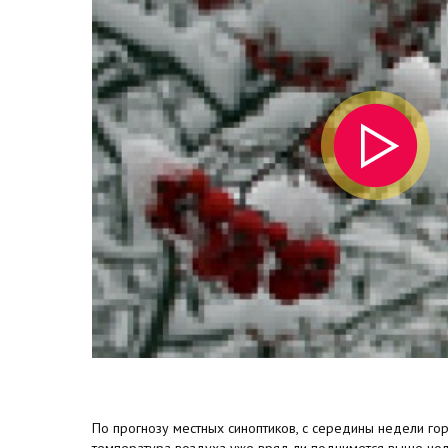
По прогнозу местных синоптиков, с середины недели гор
температура воздуха уже вряд ли поднимется выше ноля.