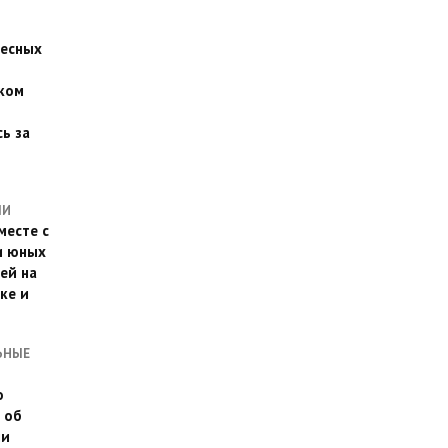
есных
ком
о
ь за
ЛИ
месте с
и юных
ей на
ке и
ЬНЫЕ
о
 об
ии