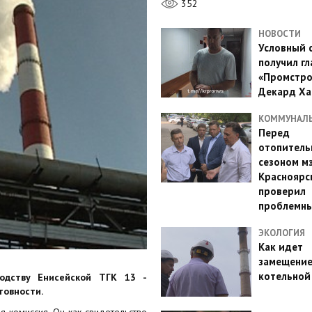
352
НОВОСТИ
Условный 
получил гл
«Промстро
Декард Ха
КОММУНАЛ
Перед
отопител
сезоном м
Красноярс
проверил
проблемн
ЭКОЛОГИЯ
Как идет
замещени
котельной
одству Енисейской ТГК 13 -
товности.
я комиссия. Он как свидетельство