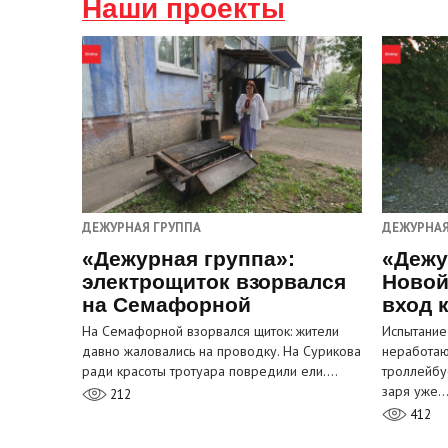
Наши проекты
ДЕЖУРНАЯ ГРУППА
ДЕЖУРНАЯ
«Дежурная группа»:
«Дежу
электрощиток взорвался
Новой
на Семафорной
вход 
На Семафорной взорвался щиток: жители
Испытание
давно жаловались на проводку. На Сурикова
неработа
ради красоты тротуара повредили ели.…
троллейбу
заря уже
212
412