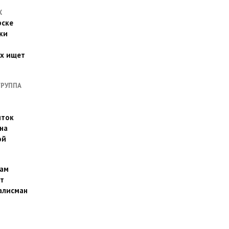
Х
рске
ки
их ищет
ГРУППА
иток
на
ой
ам
т
алисман