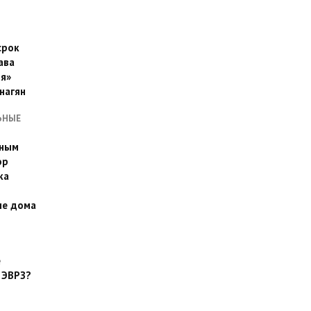
срок
ава
я»
нагян
ЬНЫЕ
ьным
эр
ка
ые дома
е
 ЭВРЗ?