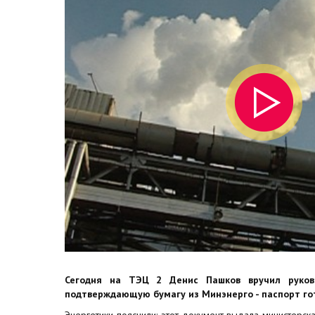
Сегодня на ТЭЦ 2 Денис Пашков вручил руков
подтверждающую бумагу из Минэнерго - паспорт го
Энергетики пояснили: этот документ выдала министерска