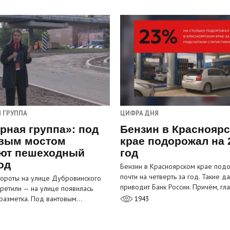
 ГРУППА
ЦИФРА ДНЯ
рная группа»: под
Бензин в Краснояр
вым мостом
крае подорожал на 
ют пешеходный
год
од
Бензин в Красноярском крае под
почти на четверть за год. Такие д
ороты на улице Дубровинского
приводит Банк России. Причём, г
претили — на улице появилась
разметка. Под вантовым…
1943