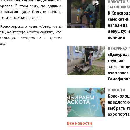
НОВОСТИ В
морозов. В этом году, по данным
ЗАГОЛОВКА
ута запасли даже больше нормы,
В Красноя
гетики все-же не дают.
самокатчи
напали на
Красноярского края:
«Говорить о
девушку: 
ть, но твердо можем сказать, что
полиция
озникнуть сегодня и в целом
ни».
ДЕЖУРНАЯ 
«Дежурная
группа»:
электрощ
взорвался 
Семафорн
НОВОСТИ
Красноярц
предлагаю
выбрать т
аэропорта
Все новости