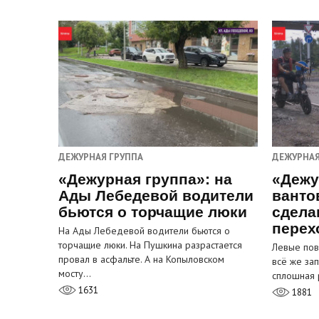
ДЕЖУРНАЯ ГРУППА
ДЕЖУРНАЯ
«Дежурная группа»: на
«Дежу
Ады Лебедевой водители
ванто
бьются о торчащие люки
сдела
перех
На Ады Лебедевой водители бьются о
торчащие люки. На Пушкина разрастается
Левые пов
провал в асфальте. А на Копыловском
всё же за
мосту…
сплошная 
1631
1881