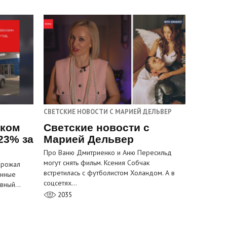
СВЕТСКИЕ НОВОСТИ С МАРИЕЙ ДЕЛЬВЕР
ском
Светские новости с
23% за
Марией Дельвер
Про Ваню Дмитриенко и Аню Пересильд
могут снять фильм. Ксения Собчак
орожал
встретилась с футболистом Холандом. А в
анные
соцсетях…
лавный…
2035