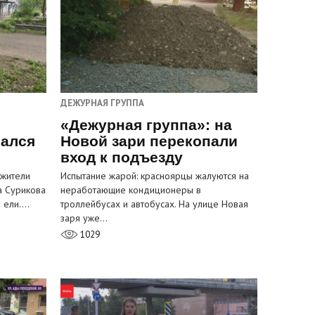
ДЕЖУРНАЯ ГРУППА
«Дежурная группа»: на
вался
Новой зари перекопали
вход к подъезду
 жители
Испытание жарой: красноярцы жалуются на
а Сурикова
неработающие кондиционеры в
и ели.…
троллейбусах и автобусах. На улице Новая
заря уже…
1029