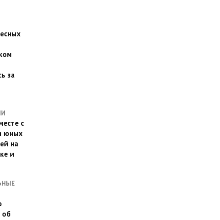
есных
ком
о
ь за
ЛИ
месте с
и юных
ей на
ке и
ЬНЫЕ
о
 об