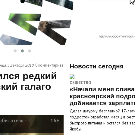
ица, 3 декабря 2010,
0 комментариев
Новости сегодня
ился редкий
ОБЩЕСТВО
ский галаго
«Начали меня слива
красноярский подро
добивается зарпла
Делал шаурму бесплатно? 17‑лет
подросток отработал месяц в рес
обитатель -
16+
быстрого питания и остался без за
Якобы…