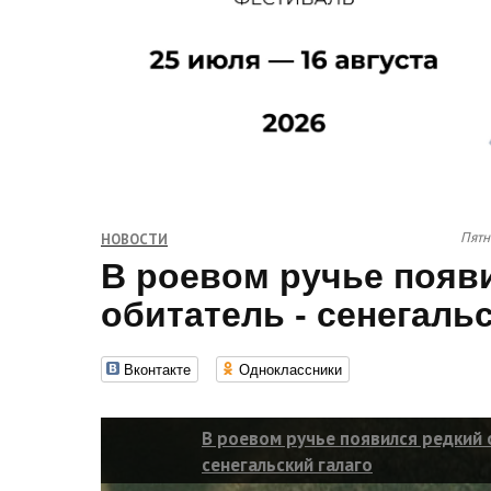
Пятн
НОВОСТИ
В роевом ручье появ
обитатель - сенегаль
Вконтакте
Одноклассники
В роевом ручье появился редкий 
сенегальский галаго