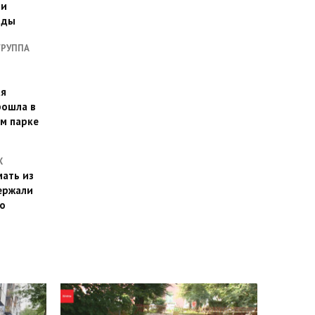
ии
оды
ГРУППА
ая
рошла в
м парке
Х
ать из
ержали
о