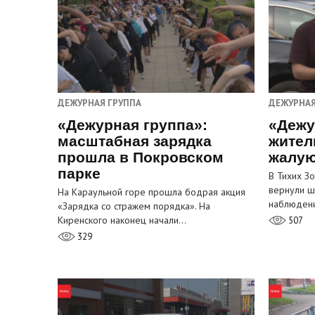
ДЕЖУРНАЯ ГРУППА
ДЕЖУРНАЯ
«Дежурная группа»:
«Дежу
масштабная зарядка
жител
прошла в Покровском
жалую
парке
В Тихих З
вернули ш
На Караульной горе прошла бодрая акция
наблюден
«Зарядка со стражем порядка». На
Киренского наконец начали…
507
329