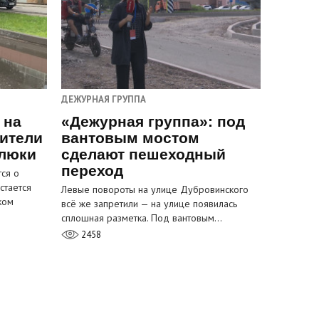
ДЕЖУРНАЯ ГРУППА
 на
«Дежурная группа»: под
ители
вантовым мостом
 люки
сделают пешеходный
переход
ся о
стается
Левые повороты на улице Дубровинского
ком
всё же запретили — на улице появилась
сплошная разметка. Под вантовым…
2458