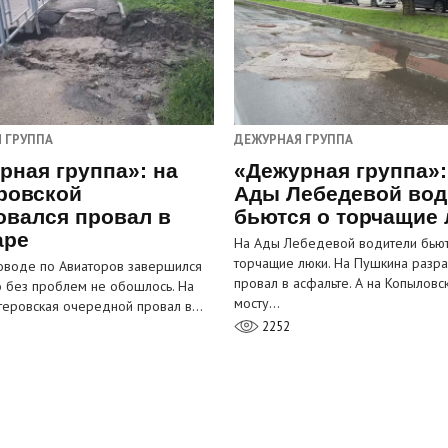
 ГРУППА
ДЕЖУРНАЯ ГРУППА
рная группа»: на
«Дежурная группа»:
ровской
Ады Лебедевой вод
овался провал в
бьются о торчащие
аре
На Ады Лебедевой водители бьют
торчащие люки. На Пушкина разра
оводе по Авиаторов завершился
провал в асфальте. А на Копыловс
о без проблем не обошлось. На
мосту…
теровская очередной провал в…
2252