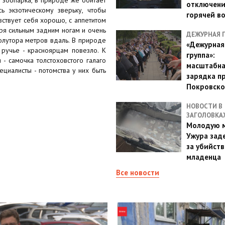
отключен
ь экзотическому зверьку, чтобы
горячей в
вствует себя хорошо, с аппетитом
аря сильным задним ногам и очень
ДЕЖУРНАЯ 
олутора метров вдаль. В природе
«Дежурная
 ручье - красноярцам повезло. К
группа»:
- самочка толстоховстого галаго
масштабн
ециалисты - потомства у них быть
зарядка п
Покровско
НОВОСТИ В
ЗАГОЛОВКА
Молодую м
Ужура зад
за убийств
младенца
Все новости