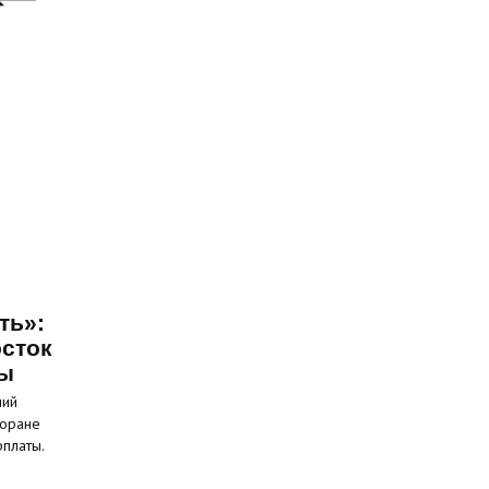
ть»:
сток
ты
ний
торане
рплаты.