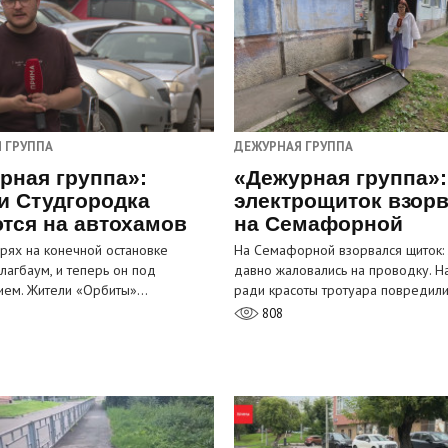
 ГРУППА
ДЕЖУРНАЯ ГРУППА
рная группа»:
«Дежурная группа»:
и Студгородка
электрощиток взор
тся на автохамов
на Семафорной
орях на конечной остановке
На Семафорной взорвался щиток:
лагбаум, и теперь он под
давно жаловались на проводку. Н
ием. Жители «Орбиты»…
ради красоты тротуара повредил
808