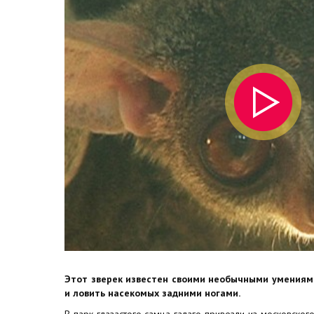
Этот зверек известен своими необычными умениями
и ловить насекомых задними ногами.
В парк глазастого самца галаго привезли из московског