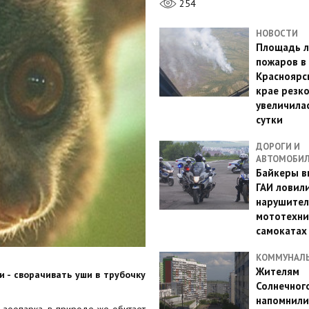
254
НОВОСТИ
Площадь л
пожаров в
Красноярс
крае резк
увеличилас
сутки
ДОРОГИ И
АВТОМОБИ
Байкеры в
ГАИ ловил
нарушител
мототехни
самокатах
КОММУНАЛ
Жителям
 - сворачивать уши в трубочку
Солнечног
напомнили
о зоопарка, в природе же обитает